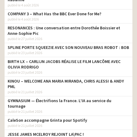
publié le 4 août 2026
COMPANY 3 – What Has the BBC Ever Done for Me?
publié le 4 août 2026
RESONANCES : Une conversation entre Dorothée Boissier et
Anne-Sophie Pic
publié le 27 juillet 2026
SPLINE PORTE SQUEEZIE AVEC SON NOUVEAU BRAS ROBOT : BOB
publié le 23 juillet 2026
BIRTH LX – CARLIJN JACOBS RÉALISE LE FILM LANCÔME AVEC
OLIVIA RODRIGO
publié le 23 juillet 2026
KINOU – WELCOME ANA MARIA MIRANDA, CHRIS ALESSI & ANDY
PML
publié le 21 juillet 2026
GYMNASIUM — Électrifions la France. L’IA au service du
tournage
publié le 21 juillet 2026
CaleSon accompagne Grinta pour Spotify
publié le 21 juillet 2026
JESSE JAMES MCELROY REJOINT LA\PAC !