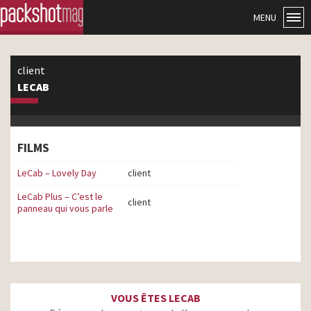
MENU
client
LECAB
FILMS
LeCab – Lovely Day
client
LeCab Plus – C’est le
client
panneau qui vous parle
VOUS ÊTES LECAB