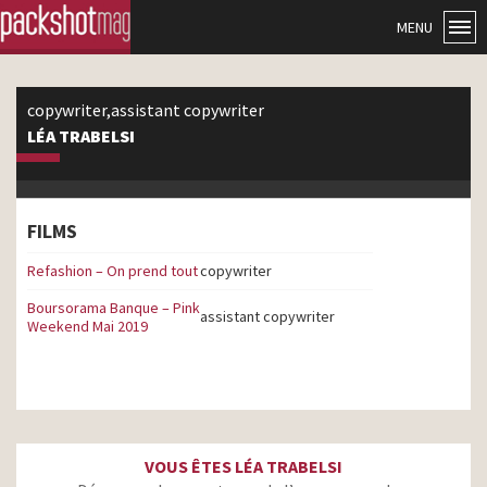
MENU
copywriter,assistant copywriter
LÉA TRABELSI
FILMS
Refashion – On prend tout
copywriter
Boursorama Banque – Pink
assistant copywriter
Weekend Mai 2019
VOUS ÊTES LÉA TRABELSI