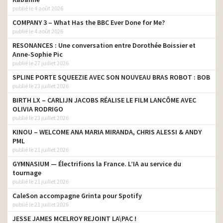
publié le 4 août 2026
COMPANY 3 – What Has the BBC Ever Done for Me?
publié le 4 août 2026
RESONANCES : Une conversation entre Dorothée Boissier et
Anne-Sophie Pic
publié le 27 juillet 2026
SPLINE PORTE SQUEEZIE AVEC SON NOUVEAU BRAS ROBOT : BOB
publié le 23 juillet 2026
BIRTH LX – CARLIJN JACOBS RÉALISE LE FILM LANCÔME AVEC
OLIVIA RODRIGO
publié le 23 juillet 2026
KINOU – WELCOME ANA MARIA MIRANDA, CHRIS ALESSI & ANDY
PML
publié le 21 juillet 2026
GYMNASIUM — Électrifions la France. L’IA au service du
tournage
publié le 21 juillet 2026
CaleSon accompagne Grinta pour Spotify
publié le 21 juillet 2026
JESSE JAMES MCELROY REJOINT LA\PAC !