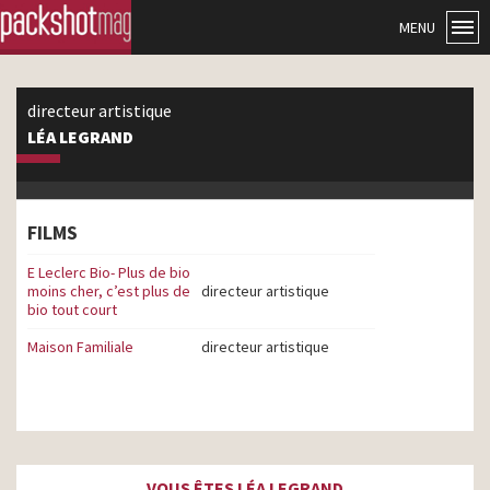
MENU
directeur artistique
LÉA LEGRAND
FILMS
E Leclerc Bio- Plus de bio
moins cher, c’est plus de
directeur artistique
bio tout court
Maison Familiale
directeur artistique
VOUS ÊTES LÉA LEGRAND