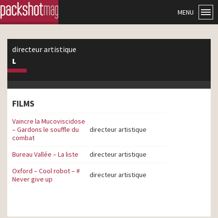
MENU
directeur artistique
L
FILMS
Vaincre la Mucoviscidose
– Gardons le souffle du
directeur artistique
combat
Bureau Vallée – La liste
directeur artistique
Oxford – Cool robot – #
directeur artistique
Never give up