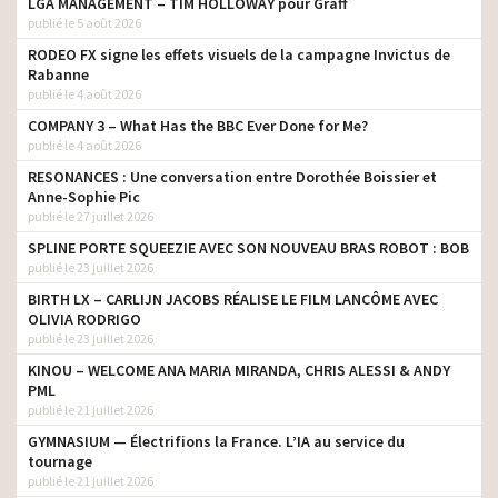
LGA MANAGEMENT – TIM HOLLOWAY pour Graff
publié le 5 août 2026
RODEO FX signe les effets visuels de la campagne Invictus de
Rabanne
publié le 4 août 2026
COMPANY 3 – What Has the BBC Ever Done for Me?
publié le 4 août 2026
RESONANCES : Une conversation entre Dorothée Boissier et
Anne-Sophie Pic
publié le 27 juillet 2026
SPLINE PORTE SQUEEZIE AVEC SON NOUVEAU BRAS ROBOT : BOB
publié le 23 juillet 2026
BIRTH LX – CARLIJN JACOBS RÉALISE LE FILM LANCÔME AVEC
OLIVIA RODRIGO
publié le 23 juillet 2026
KINOU – WELCOME ANA MARIA MIRANDA, CHRIS ALESSI & ANDY
PML
publié le 21 juillet 2026
GYMNASIUM — Électrifions la France. L’IA au service du
tournage
publié le 21 juillet 2026