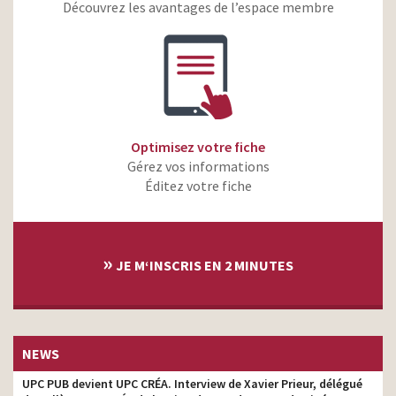
Made of France
Découvrez les avantages de l’espace membre
Orange – Egalité
copywriter
numérique
Renault Zoe e-tech –
copywriter
Autonomie jusqu’à 395 km
Écouter Voir – Le poème
copywriter
Optimisez votre fiche
Bjorg – To be alive
copywriter
Gérez vos informations
Écouter Voir – Optique &
Éditez votre fiche
copywriter
audition mutualiste
Saint-Gobain – Mission to
copywriter
Earth
»
JE M‘INSCRIS EN 2 MINUTES
Bjorg – La nouvelle
gamme de desserts bio
copywriter
et 100% végétale
Bjorg – Gamme veggie bio
copywriter
au rayon frais
NEWS
Bjorg – Le bureau –
UPC PUB devient UPC CRÉA. Interview de Xavier Prieur, délégué
copywriter
Doypacks veggie