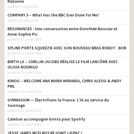
Rabanne
publié le 4 août 2026
COMPANY 3 – What Has the BBC Ever Done for Me?
publié le 4 août 2026
RESONANCES : Une conversation entre Dorothée Boissier et
Anne-Sophie Pic
publié le 27 juillet 2026
SPLINE PORTE SQUEEZIE AVEC SON NOUVEAU BRAS ROBOT : BOB
publié le 23 juillet 2026
BIRTH LX – CARLIJN JACOBS RÉALISE LE FILM LANCÔME AVEC
OLIVIA RODRIGO
publié le 23 juillet 2026
KINOU – WELCOME ANA MARIA MIRANDA, CHRIS ALESSI & ANDY
PML
publié le 21 juillet 2026
GYMNASIUM — Électrifions la France. L’IA au service du
tournage
publié le 21 juillet 2026
CaleSon accompagne Grinta pour Spotify
publié le 21 juillet 2026
JESSE JAMES MCELROY REJOINT LA\PAC !