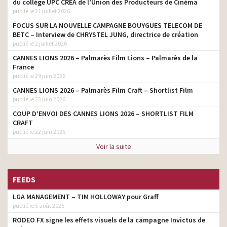
du collège UPC CRÉA de l’Union des Producteurs de Cinéma
publié le 21 juillet 2026
Bjorg – Le petit déjeuner –
copywriter
Muesli
FOCUS SUR LA NOUVELLE CAMPAGNE BOUYGUES TELECOM DE
BETC – Interview de CHRYSTEL JUNG, directrice de création
Bjorg – Le changement
publié le 2 juillet 2026
d’habitudes alimentaires –
copywriter
CANNES LIONS 2026 – Palmarès Film Lions – Palmarès de la
Lait d’amandes
France
publié le 29 juin 2026
CANNES LIONS 2026 – Palmarès Film Craft – Shortlist Film
publié le 23 juin 2026
COUP D’ENVOI DES CANNES LIONS 2026 – SHORTLIST FILM
CRAFT
publié le 22 juin 2026
Voir la suite
FEEDS
LGA MANAGEMENT – TIM HOLLOWAY pour Graff
publié le 5 août 2026
RODEO FX signe les effets visuels de la campagne Invictus de