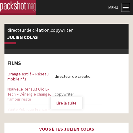
MENU
directeur de création,copywriter
JULIEN COLAS
FILMS
Orange est là – Réseau
directeur de création
mobile n°1
Nouvelle Renault Clio E-
Tech – L’énergie change,
copywriter
l’amour reste
Lire la suite
Santé Publique France –
La bonne santé n’a rien à
directeur de création
voir avec l’alcool
VOUS ÊTES JULIEN COLAS
Renault – ElectriCity –
copywriter