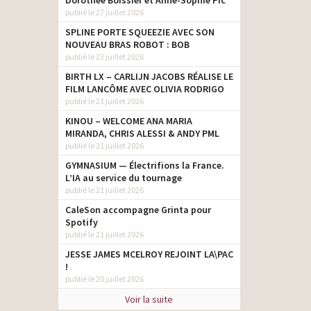
Dorothée Boissier et Anne-Sophie Pic
publié le 27 juillet 2026
SPLINE PORTE SQUEEZIE AVEC SON
NOUVEAU BRAS ROBOT : BOB
publié le 23 juillet 2026
BIRTH LX – CARLIJN JACOBS RÉALISE LE
FILM LANCÔME AVEC OLIVIA RODRIGO
publié le 23 juillet 2026
KINOU – WELCOME ANA MARIA
MIRANDA, CHRIS ALESSI & ANDY PML
publié le 21 juillet 2026
GYMNASIUM — Électrifions la France.
L’IA au service du tournage
publié le 21 juillet 2026
CaleSon accompagne Grinta pour
Spotify
publié le 21 juillet 2026
JESSE JAMES MCELROY REJOINT LA\PAC
!
publié le 20 juillet 2026
Voir la suite