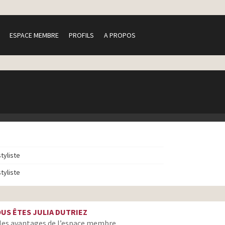
ESPACE MEMBRE
PROFILS
A PROPOS
styliste
styliste
US ÊTES JULIA DUTRIEZ
les avantages de l’espace membre