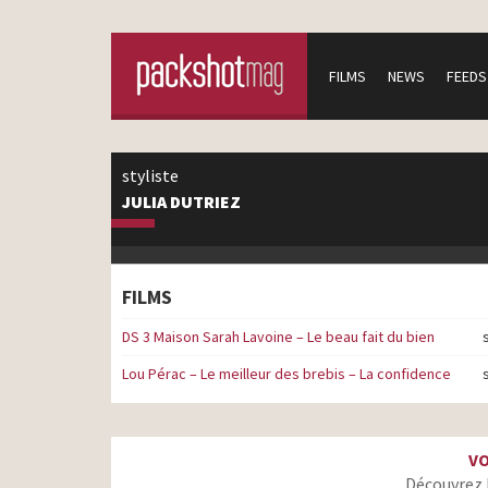
FILMS
NEWS
FEEDS
styliste
JULIA DUTRIEZ
FILMS
DS 3 Maison Sarah Lavoine – Le beau fait du bien
Lou Pérac – Le meilleur des brebis – La confidence
VO
Découvrez 