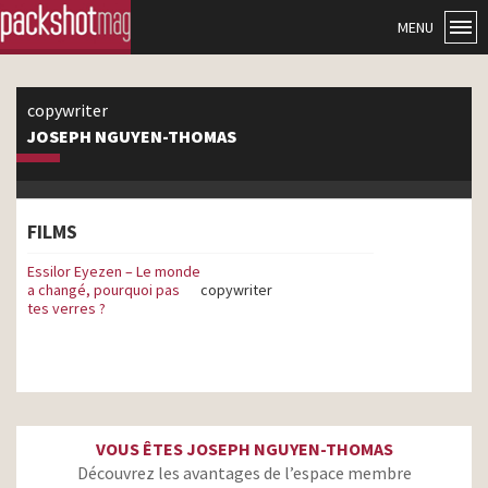
MENU
copywriter
JOSEPH NGUYEN-THOMAS
FILMS
Essilor Eyezen – Le monde
a changé, pourquoi pas
copywriter
tes verres ?
VOUS ÊTES JOSEPH NGUYEN-THOMAS
Découvrez les avantages de l’espace membre