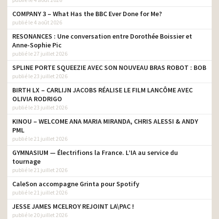
COMPANY 3 – What Has the BBC Ever Done for Me?
publié le 4 août 2026
RESONANCES : Une conversation entre Dorothée Boissier et
Anne-Sophie Pic
publié le 27 juillet 2026
SPLINE PORTE SQUEEZIE AVEC SON NOUVEAU BRAS ROBOT : BOB
publié le 23 juillet 2026
BIRTH LX – CARLIJN JACOBS RÉALISE LE FILM LANCÔME AVEC
OLIVIA RODRIGO
publié le 23 juillet 2026
KINOU – WELCOME ANA MARIA MIRANDA, CHRIS ALESSI & ANDY
PML
publié le 21 juillet 2026
GYMNASIUM — Électrifions la France. L’IA au service du
tournage
publié le 21 juillet 2026
CaleSon accompagne Grinta pour Spotify
publié le 21 juillet 2026
JESSE JAMES MCELROY REJOINT LA\PAC !
publié le 20 juillet 2026