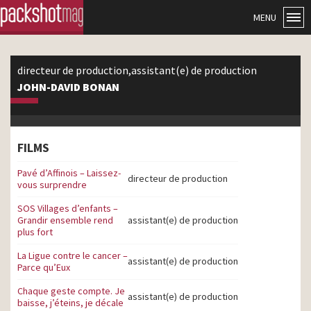
MENU
directeur de production,assistant(e) de production
JOHN-DAVID BONAN
FILMS
Pavé d’Affinois – Laissez-
directeur de production
vous surprendre
SOS Villages d’enfants –
Grandir ensemble rend
assistant(e) de production
plus fort
La Ligue contre le cancer –
assistant(e) de production
Parce qu’Eux
Chaque geste compte. Je
assistant(e) de production
baisse, j’éteins, je décale