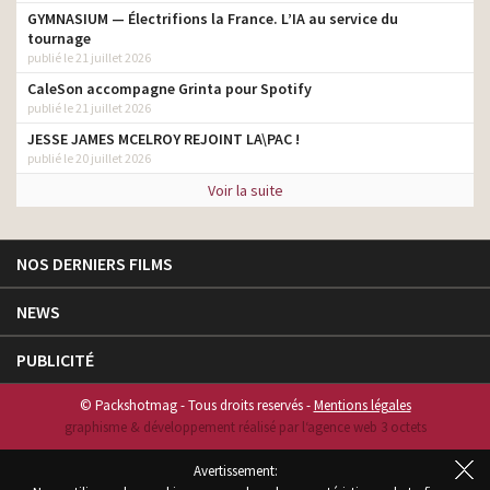
GYMNASIUM — Électrifions la France. L’IA au service du
tournage
publié le 21 juillet 2026
CaleSon accompagne Grinta pour Spotify
publié le 21 juillet 2026
JESSE JAMES MCELROY REJOINT LA\PAC !
publié le 20 juillet 2026
Voir la suite
NOS DERNIERS FILMS
NEWS
PUBLICITÉ
© Packshotmag - Tous droits reservés -
Mentions légales
graphisme & développement réalisé par l‘agence web 3 octets
Avertissement: