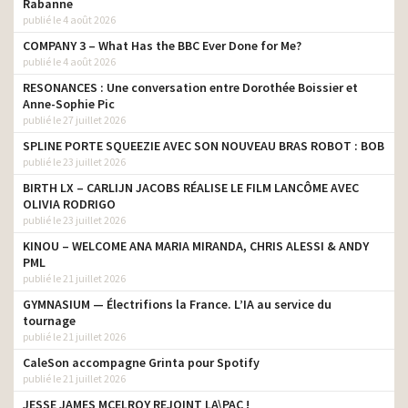
Rabanne
publié le 4 août 2026
COMPANY 3 – What Has the BBC Ever Done for Me?
publié le 4 août 2026
RESONANCES : Une conversation entre Dorothée Boissier et
Anne-Sophie Pic
publié le 27 juillet 2026
SPLINE PORTE SQUEEZIE AVEC SON NOUVEAU BRAS ROBOT : BOB
publié le 23 juillet 2026
BIRTH LX – CARLIJN JACOBS RÉALISE LE FILM LANCÔME AVEC
OLIVIA RODRIGO
publié le 23 juillet 2026
KINOU – WELCOME ANA MARIA MIRANDA, CHRIS ALESSI & ANDY
PML
publié le 21 juillet 2026
GYMNASIUM — Électrifions la France. L’IA au service du
tournage
publié le 21 juillet 2026
CaleSon accompagne Grinta pour Spotify
publié le 21 juillet 2026
JESSE JAMES MCELROY REJOINT LA\PAC !