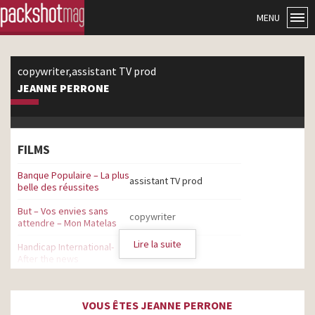
MENU
copywriter,assistant TV prod
JEANNE PERRONE
FILMS
Banque Populaire – La plus
assistant TV prod
belle des réussites
But – Vos envies sans
copywriter
attendre – Mon Matelas
Lire la suite
Handicap International-
copywriter
After the news
But – Vos envies sans
attendre – Mon Fauteuil
copywriter
VOUS ÊTES JEANNE PERRONE
Gamer