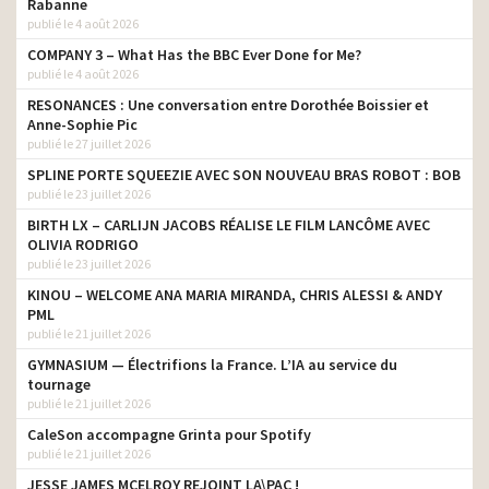
Rabanne
publié le 4 août 2026
COMPANY 3 – What Has the BBC Ever Done for Me?
publié le 4 août 2026
RESONANCES : Une conversation entre Dorothée Boissier et
Anne-Sophie Pic
publié le 27 juillet 2026
SPLINE PORTE SQUEEZIE AVEC SON NOUVEAU BRAS ROBOT : BOB
publié le 23 juillet 2026
BIRTH LX – CARLIJN JACOBS RÉALISE LE FILM LANCÔME AVEC
OLIVIA RODRIGO
publié le 23 juillet 2026
KINOU – WELCOME ANA MARIA MIRANDA, CHRIS ALESSI & ANDY
PML
publié le 21 juillet 2026
GYMNASIUM — Électrifions la France. L’IA au service du
tournage
publié le 21 juillet 2026
CaleSon accompagne Grinta pour Spotify
publié le 21 juillet 2026
JESSE JAMES MCELROY REJOINT LA\PAC !