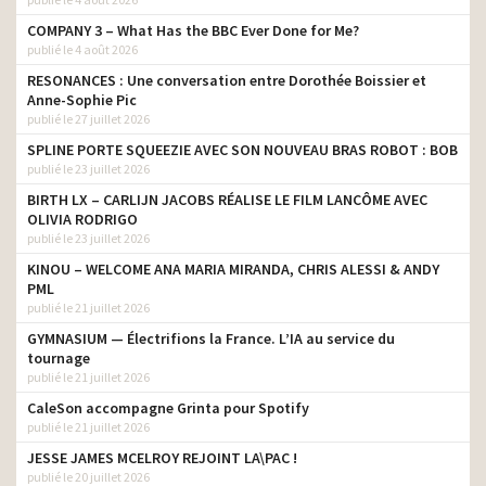
COMPANY 3 – What Has the BBC Ever Done for Me?
publié le 4 août 2026
RESONANCES : Une conversation entre Dorothée Boissier et
Anne-Sophie Pic
publié le 27 juillet 2026
SPLINE PORTE SQUEEZIE AVEC SON NOUVEAU BRAS ROBOT : BOB
publié le 23 juillet 2026
BIRTH LX – CARLIJN JACOBS RÉALISE LE FILM LANCÔME AVEC
OLIVIA RODRIGO
publié le 23 juillet 2026
KINOU – WELCOME ANA MARIA MIRANDA, CHRIS ALESSI & ANDY
PML
publié le 21 juillet 2026
GYMNASIUM — Électrifions la France. L’IA au service du
tournage
publié le 21 juillet 2026
CaleSon accompagne Grinta pour Spotify
publié le 21 juillet 2026
JESSE JAMES MCELROY REJOINT LA\PAC !
publié le 20 juillet 2026