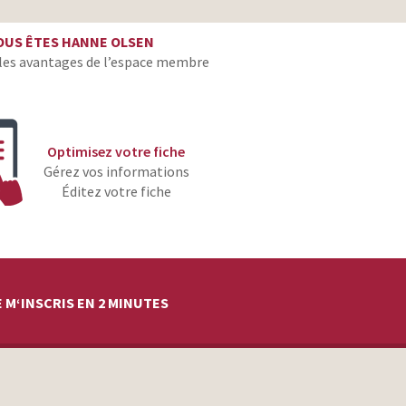
food-stylist
OUS ÊTES HANNE OLSEN
food-stylist
les avantages de l’espace membre
food-stylist
food-stylist
Optimisez votre fiche
food-stylist
Gérez vos informations
Éditez votre fiche
food-stylist
food-stylist
food-stylist
 M‘INSCRIS EN 2 MINUTES
food-stylist
food-stylist
food-stylist
food-stylist