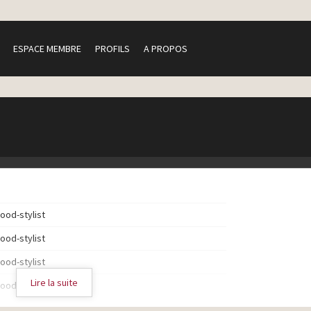
ESPACE MEMBRE
PROFILS
A PROPOS
food-stylist
food-stylist
food-stylist
Lire la suite
food-stylist
food-stylist