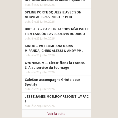
Dorothée Boissier et Anne-Sophie Pic
publié le 27 juillet 2026
SPLINE PORTE SQUEEZIE AVEC SON
NOUVEAU BRAS ROBOT : BOB
publié le 23 juillet 2026
BIRTH LX – CARLIJN JACOBS RÉALISE LE
FILM LANCÔME AVEC OLIVIA RODRIGO
publié le 23 juillet 2026
KINOU – WELCOME ANA MARIA
MIRANDA, CHRIS ALESSI & ANDY PML
publié le 21 juillet 2026
GYMNASIUM — Électrifions la France.
L’IA au service du tournage
publié le 21 juillet 2026
CaleSon accompagne Grinta pour
Spotify
publié le 21 juillet 2026
JESSE JAMES MCELROY REJOINT LA\PAC
!
publié le 20 juillet 2026
Voir la suite