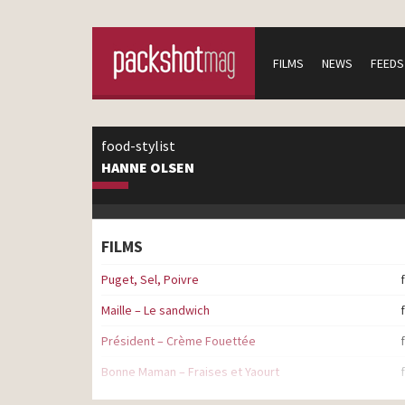
FILMS
NEWS
FEEDS
food-stylist
HANNE OLSEN
FILMS
Puget, Sel, Poivre
Maille – Le sandwich
Président – Crème Fouettée
Bonne Maman – Fraises et Yaourt
Le temps Labeyrie