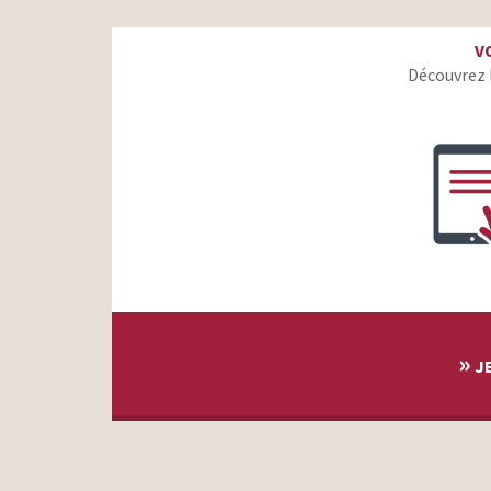
McDonald’s – Victoire royale, Best of Royal
V
Président – Le plaisir, c’est important
Découvrez 
Seazon – La bonne cuisine
Boursin – Boursin vous inspire et vous inventez
Domino’s – Savez-vous pourquoi nos pizzas sont si
bonnes ?
Santé Publique – Réconcilier alimentation santé et
plaisir
KFC – Colonel Original Burger
Nestlé Dessert – C’est bon quand ça vous ressemble
»
JE
Yaos de Nestle – Toute la générosité de la Grèce
Mutti – La boite
Bresse Bleu Suprême
Boursin Swing – Ail et fines herbes