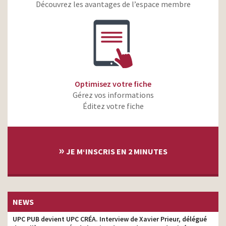
Zéro augmentation
producteur
Découvrez les avantages de l’espace membre
assurance auto
MAAF – Qui peut
concurrencer la MAAF ? –
producteur
2019
MMA – La vie en direct –
producteur
Assurances Premium
Optimisez votre fiche
MAAF – Opération
producteur
Gérez vos informations
Tonnerre de MAAF
Éditez votre fiche
MAAF – Qui peut
concurrencer la MAAF ?
producteur
Santé Prévoyance Appli
»
MAAF – Qui peut
JE M‘INSCRIS EN 2 MINUTES
producteur
concurrencer la MAAF?
MMA Business Entreprises
producteur
2017
NEWS
UPC PUB devient UPC CRÉA. Interview de Xavier Prieur, délégué