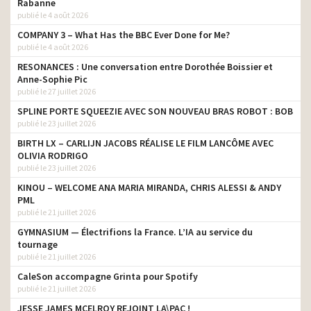
Rabanne
publié le 4 août 2026
COMPANY 3 – What Has the BBC Ever Done for Me?
publié le 4 août 2026
RESONANCES : Une conversation entre Dorothée Boissier et
Anne-Sophie Pic
publié le 27 juillet 2026
SPLINE PORTE SQUEEZIE AVEC SON NOUVEAU BRAS ROBOT : BOB
publié le 23 juillet 2026
BIRTH LX – CARLIJN JACOBS RÉALISE LE FILM LANCÔME AVEC
OLIVIA RODRIGO
publié le 23 juillet 2026
KINOU – WELCOME ANA MARIA MIRANDA, CHRIS ALESSI & ANDY
PML
publié le 21 juillet 2026
GYMNASIUM — Électrifions la France. L’IA au service du
tournage
publié le 21 juillet 2026
CaleSon accompagne Grinta pour Spotify
publié le 21 juillet 2026
JESSE JAMES MCELROY REJOINT LA\PAC !