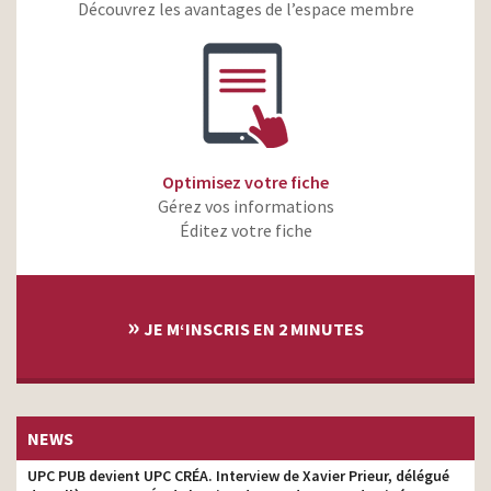
électrisant
Découvrez les avantages de l’espace membre
Vittel – Source naturelle
superviseur 3D
de vitalité
Ubisoft – Ghost Recon
Breakpoint – Survivre
superviseur 3D
comme un Ghost
Canal + crée – Il y a
Optimisez votre fiche
toujours une grande idée
superviseur 3D
Gérez vos informations
derrière une grande série
Éditez votre fiche
»
JE M‘INSCRIS EN 2 MINUTES
NEWS
UPC PUB devient UPC CRÉA. Interview de Xavier Prieur, délégué