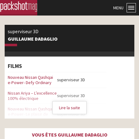
MENU
superviseur 3D
GUILLAUME DADAGLIO
FILMS
Nouveau Nissan Qashqai
superviseur 3D
e-Power- Defy Ordinary
Nissan Ariya – L’excellence
superviseur 3D
100% électrique
Lire la suite
Nouveau Nissan Qashqai
e-Power- Le plaisir de
superviseur 3D
l’électrique sans recharge
Nouveau Nissan Juke
VOUS ÊTES GUILLAUME DADAGLIO
Hybride – Le crossover
superviseur 3D