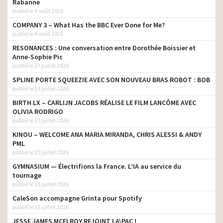
Rabanne
publié le 4 août 2026
COMPANY 3 – What Has the BBC Ever Done for Me?
publié le 4 août 2026
RESONANCES : Une conversation entre Dorothée Boissier et
Anne-Sophie Pic
publié le 27 juillet 2026
SPLINE PORTE SQUEEZIE AVEC SON NOUVEAU BRAS ROBOT : BOB
publié le 23 juillet 2026
BIRTH LX – CARLIJN JACOBS RÉALISE LE FILM LANCÔME AVEC
OLIVIA RODRIGO
publié le 23 juillet 2026
KINOU – WELCOME ANA MARIA MIRANDA, CHRIS ALESSI & ANDY
PML
publié le 21 juillet 2026
GYMNASIUM — Électrifions la France. L’IA au service du
tournage
publié le 21 juillet 2026
CaleSon accompagne Grinta pour Spotify
publié le 21 juillet 2026
JESSE JAMES MCELROY REJOINT LA\PAC !