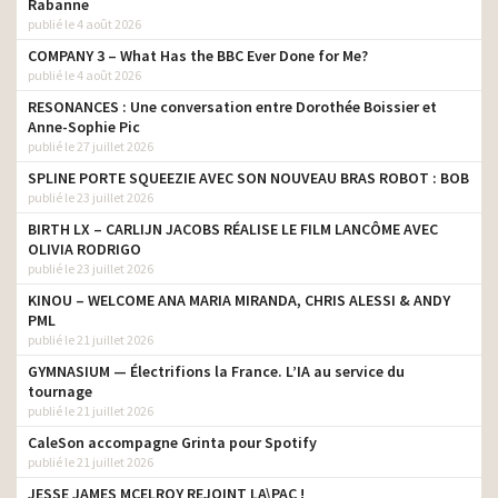
Rabanne
publié le 4 août 2026
COMPANY 3 – What Has the BBC Ever Done for Me?
publié le 4 août 2026
RESONANCES : Une conversation entre Dorothée Boissier et
Anne-Sophie Pic
publié le 27 juillet 2026
SPLINE PORTE SQUEEZIE AVEC SON NOUVEAU BRAS ROBOT : BOB
publié le 23 juillet 2026
BIRTH LX – CARLIJN JACOBS RÉALISE LE FILM LANCÔME AVEC
OLIVIA RODRIGO
publié le 23 juillet 2026
KINOU – WELCOME ANA MARIA MIRANDA, CHRIS ALESSI & ANDY
PML
publié le 21 juillet 2026
GYMNASIUM — Électrifions la France. L’IA au service du
tournage
publié le 21 juillet 2026
CaleSon accompagne Grinta pour Spotify
publié le 21 juillet 2026
JESSE JAMES MCELROY REJOINT LA\PAC !