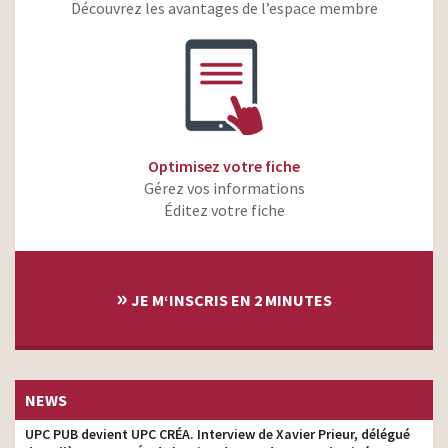
cuisinant
photographie
Découvrez les avantages de l’espace membre
Optic 2000 – Prendre soin
directeur de la
de la vue est notre
photographie
vocation – Rejoignez-nous
EkWateur – Changeons
directeur de la
d’ère, changeons
photographie
d’énergie
Optimisez votre fiche
Orange Business Services
directeur de la
Gérez vos informations
– Nous transformons la
photographie
data en ta-da !
Éditez votre fiche
Bio Village de Marque
directeur de la
Repère – Le p’tit dej – La
photographie
fringale – Bio Village Bébé
»
JE M‘INSCRIS EN 2 MINUTES
NEWS
UPC PUB devient UPC CRÉA. Interview de Xavier Prieur, délégué