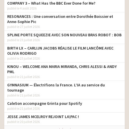
COMPANY 3 – What Has the BBC Ever Done for Me?
publié le 4 août 2026
RESONANCES : Une conversation entre Dorothée Boissier et
Anne-Sophie Pic
publié le 27 juillet 2026
SPLINE PORTE SQUEEZIE AVEC SON NOUVEAU BRAS ROBOT : BOB
publié le 23 juillet 2026
BIRTH LX – CARLIJN JACOBS RÉALISE LE FILM LANCÔME AVEC
OLIVIA RODRIGO
publié le 23 juillet 2026
KINOU – WELCOME ANA MARIA MIRANDA, CHRIS ALESSI & ANDY
PML
publié le 21 juillet 2026
GYMNASIUM — Électrifions la France. L’IA au service du
tournage
publié le 21 juillet 2026
CaleSon accompagne Grinta pour Spotify
publié le 21 juillet 2026
JESSE JAMES MCELROY REJOINT LA\PAC !
publié le 20 juillet 2026