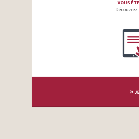
VOUS ÊT
Découvrez 
»
JE