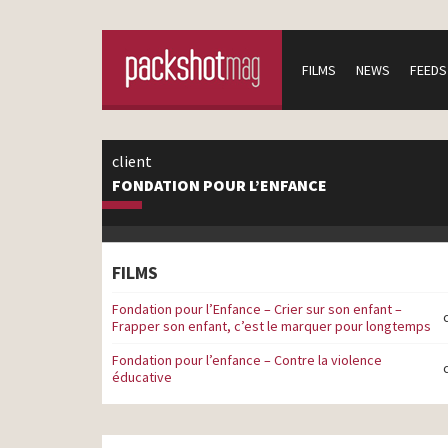
FILMS
NEWS
FEEDS
client
FONDATION POUR L’ENFANCE
FILMS
Fondation pour l’Enfance – Crier sur son enfant –
Frapper son enfant, c’est le marquer pour longtemps
Fondation pour l’enfance – Contre la violence
éducative