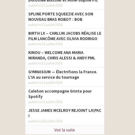
Dorothée Boissier et Anne-Sophie Pic
publié le 27 juillet 2026
SPLINE PORTE SQUEEZIE AVEC SON
NOUVEAU BRAS ROBOT : BOB
publié le 23 juillet 2026
BIRTH LX – CARLIJN JACOBS RÉALISE LE
FILM LANCÔME AVEC OLIVIA RODRIGO
publié le 23 juillet 2026
KINOU – WELCOME ANA MARIA
MIRANDA, CHRIS ALESSI & ANDY PML
publié le 21 juillet 2026
GYMNASIUM — Électrifions la France.
L’IA au service du tournage
publié le 21 juillet 2026
CaleSon accompagne Grinta pour
Spotify
publié le 21 juillet 2026
JESSE JAMES MCELROY REJOINT LA\PAC
!
publié le 20 juillet 2026
Voir la suite