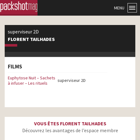
MENU
superviseur 2D
FLORENT TAILHADES
FILMS
Euphytose Nuit – Sachets
superviseur 2D
à infuser – Les rituels
VOUS ÊTES FLORENT TAILHADES
Découvrez les avantages de l’espace membre