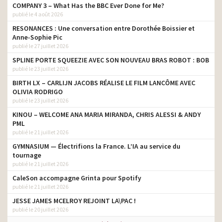
COMPANY 3 – What Has the BBC Ever Done for Me?
publié le 4 août 2026
RESONANCES : Une conversation entre Dorothée Boissier et
Anne-Sophie Pic
publié le 27 juillet 2026
SPLINE PORTE SQUEEZIE AVEC SON NOUVEAU BRAS ROBOT : BOB
publié le 23 juillet 2026
BIRTH LX – CARLIJN JACOBS RÉALISE LE FILM LANCÔME AVEC
OLIVIA RODRIGO
publié le 23 juillet 2026
KINOU – WELCOME ANA MARIA MIRANDA, CHRIS ALESSI & ANDY
PML
publié le 21 juillet 2026
GYMNASIUM — Électrifions la France. L’IA au service du
tournage
publié le 21 juillet 2026
CaleSon accompagne Grinta pour Spotify
publié le 21 juillet 2026
JESSE JAMES MCELROY REJOINT LA\PAC !
publié le 20 juillet 2026