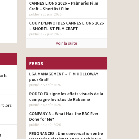
CANNES LIONS 2026 – Palmarès Film
Craft – Shortlist Film
publié le 23 juin 2026
COUP D’ENVOI DES CANNES LIONS 2026
– SHORTLIST FILM CRAFT
publié le 22 juin 2026
Voir la suite
FEEDS
LGA MANAGEMENT – TIM HOLLOWAY
ports
pour Graff
publié le 5 août 2026
RODEO FX signe les effets visuels de la
campagne Invictus de Rabanne
rt lors
publié le 4 août 2026
COMPANY 3 – What Has the BBC Ever
Done for Me?
publié le 4 août 2026
RESONANCES : Une conversation entre
e