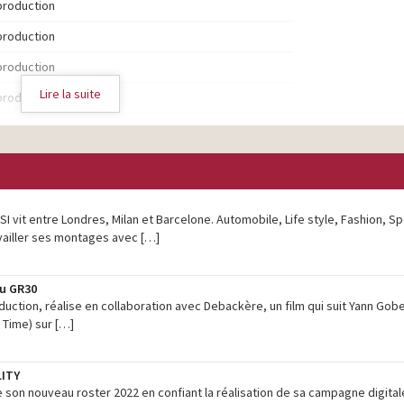
production
production
production
Lire la suite
production
production
production
production
SI vit entre Londres, Milan et Barcelone. Automobile, Life style, Fashion, S
production
vailler ses montages avec […]
du GR30
tion, réalise en collaboration avec Debackère, un film qui suit Yann Gobe
 Time) sur […]
LITY
 son nouveau roster 2022 en confiant la réalisation de sa campagne digital