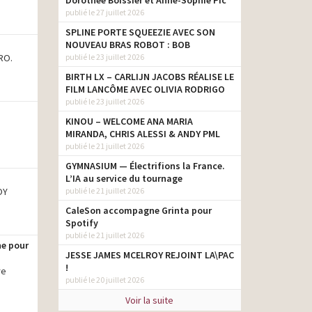
Dorothée Boissier et Anne-Sophie Pic
publié le 27 juillet 2026
SPLINE PORTE SQUEEZIE AVEC SON
NOUVEAU BRAS ROBOT : BOB
RO.
publié le 23 juillet 2026
BIRTH LX – CARLIJN JACOBS RÉALISE LE
FILM LANCÔME AVEC OLIVIA RODRIGO
publié le 23 juillet 2026
KINOU – WELCOME ANA MARIA
MIRANDA, CHRIS ALESSI & ANDY PML
publié le 21 juillet 2026
GYMNASIUM — Électrifions la France.
L’IA au service du tournage
OY
publié le 21 juillet 2026
CaleSon accompagne Grinta pour
Spotify
publié le 21 juillet 2026
ne pour
JESSE JAMES MCELROY REJOINT LA\PAC
!
re
publié le 20 juillet 2026
Voir la suite