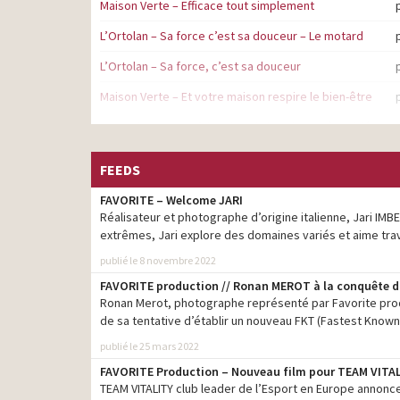
Maison Verte – Efficace tout simplement
L’Ortolan – Sa force c’est sa douceur – Le motard
L’Ortolan – Sa force, c’est sa douceur
Maison Verte – Et votre maison respire le bien-être
Sanytol – Vous ne faites jamais les choses à moitié
Smectalia – C’est pas le moment – 2021
FEEDS
Croustipate – Les Croustimecs
FAVORITE – Welcome JARI
Réalisateur et photographe d’origine italienne, Jari IMBE
Candia – Le lait aussi ça se choisit
extrêmes, Jari explore des domaines variés et aime tra
publié le 8 novembre 2022
FAVORITE production // Ronan MEROT à la conquête 
Ronan Merot, photographe représenté par Favorite produc
de sa tentative d’établir un nouveau FKT (Fastest Known
publié le 25 mars 2022
FAVORITE Production – Nouveau film pour TEAM VITA
TEAM VITALITY club leader de l’Esport en Europe annonce