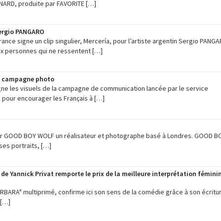
NARD, produite par FAVORITE […]
Sergio PANGARO
ce signe un clip singulier, Mercería, pour l’artiste argentin Sergio PANGA
eux personnes qui ne ressentent […]
re campagne photo
e les visuels de la campagne de communication lancée par le service
 pour encourager les Français à […]
Mr GOOD BOY WOLF un réalisateur et photographe basé à Londres. GOOD B
es portraits, […]
de Yannick Privat remporte le prix de la meilleure interprétation fémini
RBARA" multiprimé, confirme ici son sens de la comédie grâce à son écritu
 […]