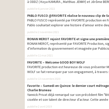
à ODDZ ( Koya KAMURA , Matthias JENNY) et Jérôme BER
publié le 6 janvier 2022
PABLO FUSCO @FAVORITE réalise le nouveau clip de 
PABLO FUSCO représenté par FAVORITE production en Fran
Pablo souhaitait explorer une histoire d’amour entre d
publié le 2 novembre 2021
RONAN MEROT rejoint FAVORITE et signe une premiè
RONAN MEROT, représenté par FAVORITE Production, sign
d’information du gouvernement et imaginée par Publicis
publié le 11 mai 2021
FAVORITE – Welcome GOOD BOY WOLF
FAVORITE production est heureuse de vous présenter 
WOLF se fait remarquer par son engagement, à travers s
publié le 13 novembre 2020
Favorite – Samedi en Quinze: le dernier court métrage 
Charlie Bruneau
Yannick Privat déjà remarqué sur son précédent film "BA
ciselée et son talent de directeur d'acteur. Cette année
publié le 2 avril 2019