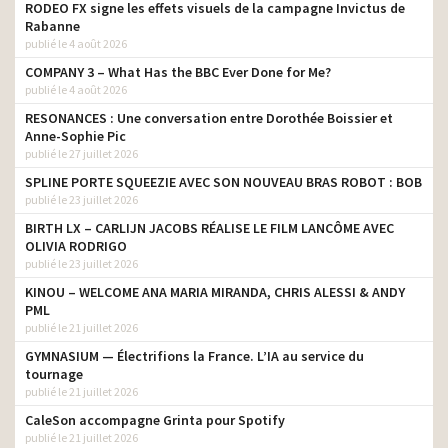
RODEO FX signe les effets visuels de la campagne Invictus de
Bouygues Telecom –
Rabanne
Toutes les 4 G ne se
directeur de création
publié le 4 août 2026
valent pas
COMPANY 3 – What Has the BBC Ever Done for Me?
Bouygues Telecom – Bbox
publié le 4 août 2026
directeur de création
Miami Noël 2016
RESONANCES : Une conversation entre Dorothée Boissier et
Bouygues Telecom –
Anne-Sophie Pic
directeur de création
Mission 4G rescue
publié le 27 juillet 2026
SPLINE PORTE SQUEEZIE AVEC SON NOUVEAU BRAS ROBOT : BOB
Bouygues Telecom – Bbox
publié le 23 juillet 2026
Miami compatible Androïd
directeur de création
TV
BIRTH LX – CARLIJN JACOBS RÉALISE LE FILM LANCÔME AVEC
OLIVIA RODRIGO
Air France – France is in
copywriter
publié le 23 juillet 2026
the air
KINOU – WELCOME ANA MARIA MIRANDA, CHRIS ALESSI & ANDY
Bouygues – Bbox
copywriter
PML
publié le 21 juillet 2026
Roche Bobois – La Piscine
copywriter
GYMNASIUM — Électrifions la France. L’IA au service du
Bouygues Telecom –
tournage
Longboard – We love
copywriter
publié le 21 juillet 2026
technology
CaleSon accompagne Grinta pour Spotify
publié le 21 juillet 2026
Canal Plus- Trevor le