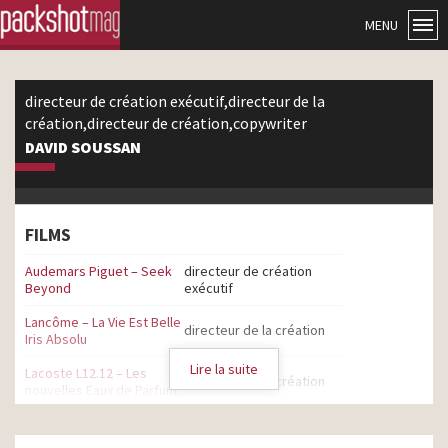
MENU
directeur de création exécutif,directeur de la
création,directeur de création,copywriter
DAVID SOUSSAN
FILMS
Audemars Piguet – Seek
directeur de création
Beyond
exécutif
Lancôme – La Vie Est Belle
directeur de la création
Iris Absolu
Lire la suite
Lacoste L12.12 – Les
directeur de la création
nouvelles Eaux de Parfum
Givenchy – Irrésistible Eau
de Parfum – Fran
directeur de la création