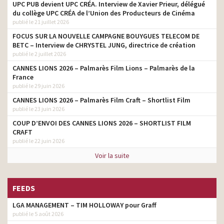
Bouygues Telecom –
UPC PUB devient UPC CRÉA. Interview de Xavier Prieur, délégué
Disponible quand vous
directeur de création
du collège UPC CRÉA de l’Union des Producteurs de Cinéma
l’êtes
publié le 21 juillet 2026
Bouygues Telecom –
FOCUS SUR LA NOUVELLE CAMPAGNE BOUYGUES TELECOM DE
directeur de création
Internet Garanti
BETC – Interview de CHRYSTEL JUNG, directrice de création
publié le 2 juillet 2026
Bouygues Telecom –
CANNES LIONS 2026 – Palmarès Film Lions – Palmarès de la
Partagez vos plus belles
directeur de création
France
histoires de Noël
publié le 29 juin 2026
Manor – Un Noël Spécial
directeur de création
CANNES LIONS 2026 – Palmarès Film Craft – Shortlist Film
publié le 23 juin 2026
Bouygues Telecom – 4G
directeur de création
Box – La Famille
COUP D’ENVOI DES CANNES LIONS 2026 – SHORTLIST FILM
CRAFT
Bouygues Telecom – Le
publié le 22 juin 2026
directeur de création
pédalo
Voir la suite
LU – La vie en LU
directeur de création
Bouygues Telecom – 4G
directeur de création
FEEDS
box – Le gamer
LGA MANAGEMENT – TIM HOLLOWAY pour Graff
Bouygues Telecom –
directeur de création
Mission 4G Rescue Winter
publié le 5 août 2026