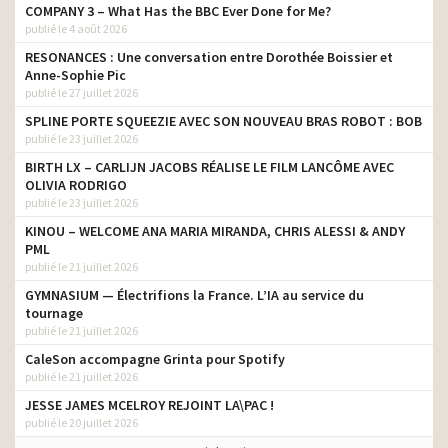
COMPANY 3 – What Has the BBC Ever Done for Me?
publié le 4 août 2026
RESONANCES : Une conversation entre Dorothée Boissier et
Anne-Sophie Pic
publié le 27 juillet 2026
SPLINE PORTE SQUEEZIE AVEC SON NOUVEAU BRAS ROBOT : BOB
publié le 23 juillet 2026
BIRTH LX – CARLIJN JACOBS RÉALISE LE FILM LANCÔME AVEC
OLIVIA RODRIGO
publié le 23 juillet 2026
KINOU – WELCOME ANA MARIA MIRANDA, CHRIS ALESSI & ANDY
PML
publié le 21 juillet 2026
GYMNASIUM — Électrifions la France. L’IA au service du
tournage
publié le 21 juillet 2026
CaleSon accompagne Grinta pour Spotify
publié le 21 juillet 2026
JESSE JAMES MCELROY REJOINT LA\PAC !
publié le 20 juillet 2026