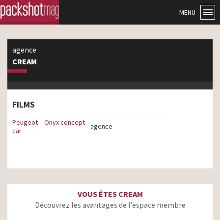
MENU
agence
CREAM
FILMS
Peugeot – Onyx concept
agence
car
VOUS ÊTES CREAM
Découvrez les avantages de l’espace membre