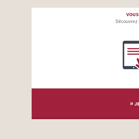
La Banque Postale – Et si votre appli vous aidait à
VOUS
mieux consommer?
Découvrez 
Vittel – 100% de nos bouteilles 100% en matière
recyclée
EDF – Eva – Les gestes utiles, toujours utiles pour vous
et pour tous
Cuisinella – Là c’est chez vous
E. Leclerc – Les experts – Le goût du frais
Vittel+ Le petit+ pour votre immunité
Fondation des Hôpitaux – Mieux vivre à l’hôpital – Louis
Shine – Définitivement pas une banque
»
JE
Parfums Louis Vuitton – Cœur Battant – Emma Stone
Société Générale – Apple Pay – Alex oublie tout
Betclic – Cash Out – Les signes