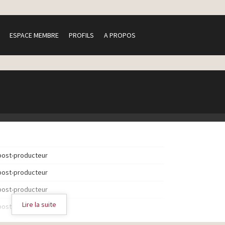
ESPACE MEMBRE
PROFILS
A PROPOS
post-producteur
post-producteur
post-producteur
Lire la suite
post-producteur
post-producteur