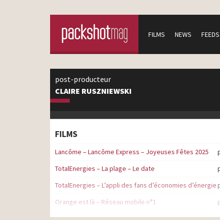
FILMS
NEWS
FEEDS
post-producteur
CLAIRE RUSZNIEWSKI
FILMS
Lancôme – Lancôme Express – Joyeuses Fêtes 2025
TotalEnergies – La plage – Le date
TotalEnergies – L’appli des fans d’économies d’énergie
Orange est là – Réseau mobile n°1
Renault – Time Fighters – Chaque minute compte