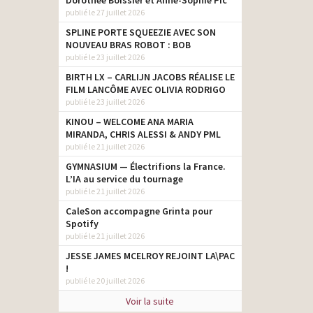
Dorothée Boissier et Anne-Sophie Pic
publié le 27 juillet 2026
SPLINE PORTE SQUEEZIE AVEC SON
NOUVEAU BRAS ROBOT : BOB
publié le 23 juillet 2026
BIRTH LX – CARLIJN JACOBS RÉALISE LE
FILM LANCÔME AVEC OLIVIA RODRIGO
publié le 23 juillet 2026
KINOU – WELCOME ANA MARIA
MIRANDA, CHRIS ALESSI & ANDY PML
publié le 21 juillet 2026
GYMNASIUM — Électrifions la France.
L’IA au service du tournage
publié le 21 juillet 2026
CaleSon accompagne Grinta pour
Spotify
publié le 21 juillet 2026
JESSE JAMES MCELROY REJOINT LA\PAC
!
publié le 20 juillet 2026
Voir la suite