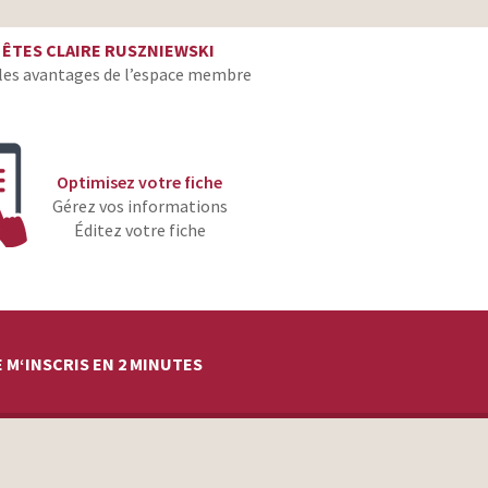
post-producteur
 ÊTES CLAIRE RUSZNIEWSKI
les avantages de l’espace membre
post-producteur
post-producteur
Optimisez votre fiche
post-producteur
Gérez vos informations
Éditez votre fiche
post-producteur
post-producteur
post-producteur
post-producteur
 M‘INSCRIS EN 2 MINUTES
post-producteur
post-producteur
post-producteur