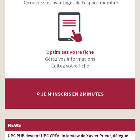
2019
Découvrez les avantages de l’espace membre
MAAF – Opération
costume designer
Tonnerre de MAAF
MAAF – Qui peut
concurrencer la MAAF ?
costume designer
Santé Prévoyance Appli
MAAF – Qui peut
Optimisez votre fiche
costume designer
concurrencer la MAAF?
Gérez vos informations
Éditez votre fiche
»
JE M‘INSCRIS EN 2 MINUTES
NEWS
UPC PUB devient UPC CRÉA. Interview de Xavier Prieur, délégué