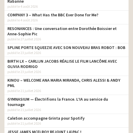
Rabanne
publié le 4 août 2026
COMPANY 3 – What Has the BBC Ever Done for Me?
publié le 4 août 2026
RESONANCES : Une conversation entre Dorothée Boissier et
Anne-Sophie Pic
publié le 27 juillet 2026
SPLINE PORTE SQUEEZIE AVEC SON NOUVEAU BRAS ROBOT : BOB
publié le 23 juillet 2026
BIRTH LX – CARLIJN JACOBS RÉALISE LE FILM LANCÔME AVEC
OLIVIA RODRIGO
publié le 23 juillet 2026
KINOU – WELCOME ANA MARIA MIRANDA, CHRIS ALESSI & ANDY
PML
publié le 21 juillet 2026
GYMNASIUM — Électrifions la France. L’IA au service du
tournage
publié le 21 juillet 2026
CaleSon accompagne Grinta pour Spotify
publié le 21 juillet 2026
JESSE JAMES MCELROY REJOINT LA\PAC !