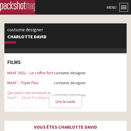
MENU
costume designer
CHARLOTTE DAVID
FILMS
MAAF 2021 – Le coffre-fort
costume designer
MAAF – Triple Plus
costume designer
Qui peut concurrencer la
costume designer
Maaf ? – Maaf Privilèges
Lire la suite
MAAF – Assurance
costume designer
habitation avec Verisure
MAAF – Qui peut
VOUS ÊTES CHARLOTTE DAVID
concurrencer la MAAF ? –
costume designer