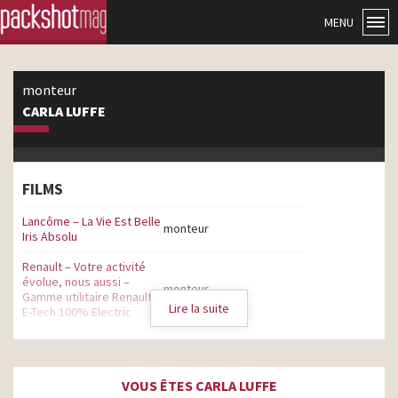
MENU
monteur
CARLA LUFFE
FILMS
Lancôme – La Vie Est Belle
monteur
Iris Absolu
Renault – Votre activité
évolue, nous aussi –
monteur
Gamme utilitaire Renault
Lire la suite
E-Tech 100% Electric
Hyundai Ioniq 5 – Power
monteur
Your World
VOUS ÊTES CARLA LUFFE
Renault Scenic aime les
monteur