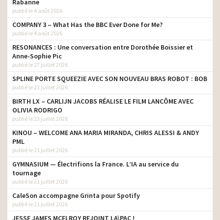
Rabanne
publié le 4 août 2026
COMPANY 3 – What Has the BBC Ever Done for Me?
publié le 4 août 2026
RESONANCES : Une conversation entre Dorothée Boissier et
Anne-Sophie Pic
publié le 27 juillet 2026
SPLINE PORTE SQUEEZIE AVEC SON NOUVEAU BRAS ROBOT : BOB
publié le 23 juillet 2026
BIRTH LX – CARLIJN JACOBS RÉALISE LE FILM LANCÔME AVEC
OLIVIA RODRIGO
publié le 23 juillet 2026
KINOU – WELCOME ANA MARIA MIRANDA, CHRIS ALESSI & ANDY
PML
publié le 21 juillet 2026
GYMNASIUM — Électrifions la France. L’IA au service du
tournage
publié le 21 juillet 2026
CaleSon accompagne Grinta pour Spotify
publié le 21 juillet 2026
JESSE JAMES MCELROY REJOINT LA\PAC !