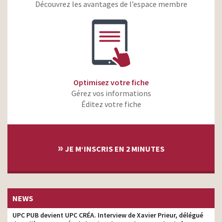
familles depuis 25 ans
Découvrez les avantages de l’espace membre
Volvo XC90 – Cross Traffic
Alert – Plus de sécurité
monteur
pour tous
Sephora – The Unlimited
monteur
Power of Beauty
Optimisez votre fiche
Gérez vos informations
Éditez votre fiche
»
JE M‘INSCRIS EN 2 MINUTES
NEWS
UPC PUB devient UPC CRÉA. Interview de Xavier Prieur, délégué