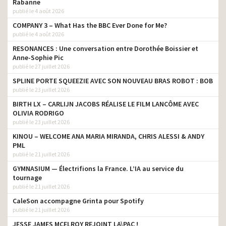
Rabanne
publié le 4 août 2026
COMPANY 3 – What Has the BBC Ever Done for Me?
publié le 4 août 2026
RESONANCES : Une conversation entre Dorothée Boissier et
Anne-Sophie Pic
publié le 27 juillet 2026
SPLINE PORTE SQUEEZIE AVEC SON NOUVEAU BRAS ROBOT : BOB
publié le 23 juillet 2026
BIRTH LX – CARLIJN JACOBS RÉALISE LE FILM LANCÔME AVEC
OLIVIA RODRIGO
publié le 23 juillet 2026
KINOU – WELCOME ANA MARIA MIRANDA, CHRIS ALESSI & ANDY
PML
publié le 21 juillet 2026
GYMNASIUM — Électrifions la France. L’IA au service du
tournage
publié le 21 juillet 2026
CaleSon accompagne Grinta pour Spotify
publié le 21 juillet 2026
JESSE JAMES MCELROY REJOINT LA\PAC !