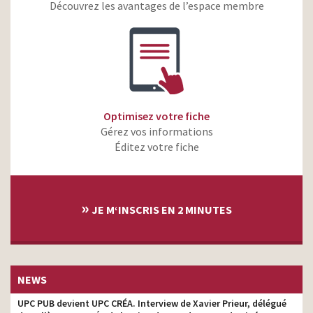
Découvrez les avantages de l’espace membre
Nouvelle Mini Hatch 2018 –
réalisateur
3 et 5 portes
Renault Talisman Estate –
réalisateur
Maîtrisez votre trajectoire
Beko – FC Barcelone –
réalisateur
Rejoignez notre équipe
Optimisez votre fiche
Mini – Nouvelle MINI 5
réalisateur
Gérez vos informations
portes
Éditez votre fiche
Fiat – 500 L Family
réalisateur
MINI – Nouvelle MINI
réalisateur
»
Mini – Hors normes
réalisateur
JE M‘INSCRIS EN 2 MINUTES
Opel -Mokka – Don’t blend
réalisateur
in
NEWS
UPC PUB devient UPC CRÉA. Interview de Xavier Prieur, délégué