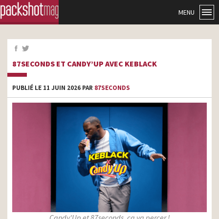
MENU
87SECONDS ET CANDY’UP AVEC KEBLACK
PUBLIÉ LE 11 JUIN 2026 PAR
87SECONDS
Candy'Up et 87seconds, ça va percer !