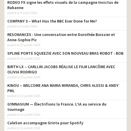
RODEO FX signe les effets visuels de la campagne Invictus de
Rabanne
publié le 4 août 2026
COMPANY 3 – What Has the BBC Ever Done for Me?
publié le 4 août 2026
RESONANCES : Une conversation entre Dorothée Boissier et
Anne-Sophie Pic
publié le 27 juillet 2026
SPLINE PORTE SQUEEZIE AVEC SON NOUVEAU BRAS ROBOT : BOB
publié le 23 juillet 2026
BIRTH LX – CARLIJN JACOBS RÉALISE LE FILM LANCÔME AVEC
OLIVIA RODRIGO
publié le 23 juillet 2026
KINOU – WELCOME ANA MARIA MIRANDA, CHRIS ALESSI & ANDY
PML
publié le 21 juillet 2026
GYMNASIUM — Électrifions la France. L’IA au service du
tournage
publié le 21 juillet 2026
CaleSon accompagne Grinta pour Spotify
publié le 21 juillet 2026