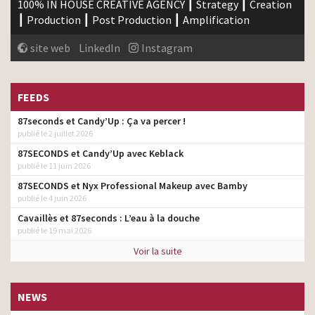
100% IN HOUSE CREATIVE AGENCY ┃ Strategy ┃ Creation
┃ Production ┃ Post Production ┃ Amplification
site web
LinkedIn
Instagram
FEEDS
87seconds et Candy’Up : Ça va percer !
publié le 2 juillet 2026
87SECONDS et Candy’Up avec Keblack
publié le 11 juin 2026
87SECONDS et Nyx Professional Makeup avec Bamby
publié le 4 juin 2026
Cavaillès et 87seconds : L’eau à la douche
publié le 19 mai 2026
Voir la suite
NEWS