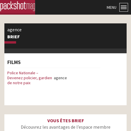
MENU
agence
BRIEF
FILMS
Police Nationale –
Devenez policier, gardien
agence
de notre paix
VOUS ÊTES BRIEF
Découvrez les avantages de l’espace membre