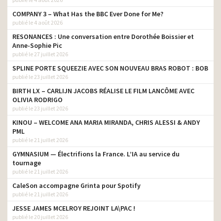
COMPANY 3 – What Has the BBC Ever Done for Me?
publié le 4 août 2026
RESONANCES : Une conversation entre Dorothée Boissier et
Anne-Sophie Pic
publié le 27 juillet 2026
SPLINE PORTE SQUEEZIE AVEC SON NOUVEAU BRAS ROBOT : BOB
publié le 23 juillet 2026
BIRTH LX – CARLIJN JACOBS RÉALISE LE FILM LANCÔME AVEC
OLIVIA RODRIGO
publié le 23 juillet 2026
KINOU – WELCOME ANA MARIA MIRANDA, CHRIS ALESSI & ANDY
PML
publié le 21 juillet 2026
GYMNASIUM — Électrifions la France. L’IA au service du
tournage
publié le 21 juillet 2026
CaleSon accompagne Grinta pour Spotify
publié le 21 juillet 2026
JESSE JAMES MCELROY REJOINT LA\PAC !
publié le 20 juillet 2026