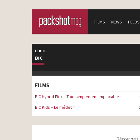
FILMS
NEWS
FEEDS
client
BIC
FILMS
BIC Hybrid Flex – Tout simplement implacable
BIC Kids – Le médecin
Découvrez 