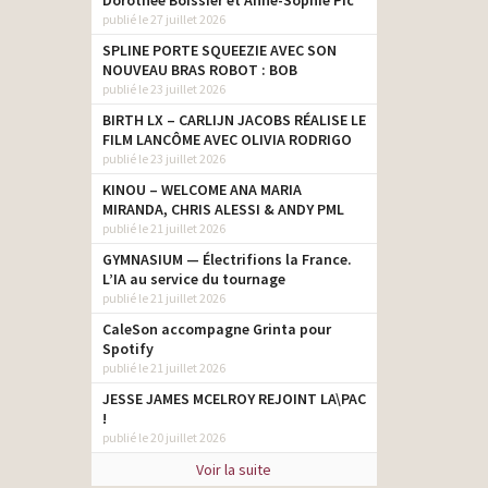
Dorothée Boissier et Anne-Sophie Pic
publié le 27 juillet 2026
SPLINE PORTE SQUEEZIE AVEC SON
NOUVEAU BRAS ROBOT : BOB
publié le 23 juillet 2026
BIRTH LX – CARLIJN JACOBS RÉALISE LE
FILM LANCÔME AVEC OLIVIA RODRIGO
publié le 23 juillet 2026
KINOU – WELCOME ANA MARIA
MIRANDA, CHRIS ALESSI & ANDY PML
publié le 21 juillet 2026
GYMNASIUM — Électrifions la France.
L’IA au service du tournage
publié le 21 juillet 2026
CaleSon accompagne Grinta pour
Spotify
publié le 21 juillet 2026
JESSE JAMES MCELROY REJOINT LA\PAC
!
publié le 20 juillet 2026
Voir la suite