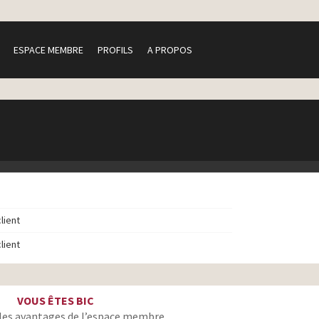
ESPACE MEMBRE
PROFILS
A PROPOS
client
client
VOUS ÊTES BIC
les avantages de l’espace membre