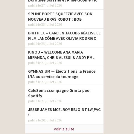
Dorothée Boissier et Anne-Sophie Pic
publié le 27 juillet 2026
SPLINE PORTE SQUEEZIE AVEC SON
NOUVEAU BRAS ROBOT : BOB
publié le 23 juillet 2026
BIRTH LX – CARLIJN JACOBS RÉALISE LE
FILM LANCÔME AVEC OLIVIA RODRIGO
publié le 23 juillet 2026
KINOU – WELCOME ANA MARIA
MIRANDA, CHRIS ALESSI & ANDY PML
publié le 21 juillet 2026
GYMNASIUM — Électrifions la France.
L’IA au service du tournage
publié le 21 juillet 2026
CaleSon accompagne Grinta pour
Spotify
publié le 21 juillet 2026
JESSE JAMES MCELROY REJOINT LA\PAC
!
publié le 20 juillet 2026
Voir la suite