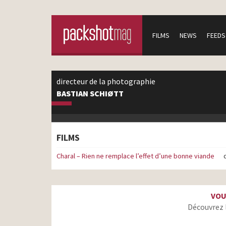
FILMS
NEWS
FEEDS
directeur de la photographie
BASTIAN SCHIØTT
FILMS
Charal – Rien ne remplace l’effet d’une bonne viande
VOU
Découvrez 