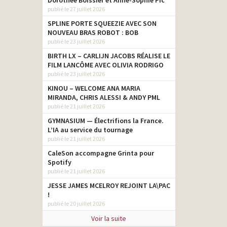
Dorothée Boissier et Anne-Sophie Pic
publié le 27 juillet 2026
SPLINE PORTE SQUEEZIE AVEC SON
NOUVEAU BRAS ROBOT : BOB
publié le 23 juillet 2026
BIRTH LX – CARLIJN JACOBS RÉALISE LE
FILM LANCÔME AVEC OLIVIA RODRIGO
publié le 23 juillet 2026
KINOU – WELCOME ANA MARIA
MIRANDA, CHRIS ALESSI & ANDY PML
publié le 21 juillet 2026
GYMNASIUM — Électrifions la France.
L’IA au service du tournage
publié le 21 juillet 2026
CaleSon accompagne Grinta pour
Spotify
publié le 21 juillet 2026
JESSE JAMES MCELROY REJOINT LA\PAC
!
publié le 20 juillet 2026
Voir la suite