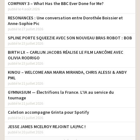
COMPANY 3 – What Has the BBC Ever Done for Me?
publié le 4 août 2026
RESONANCES : Une conversation entre Dorothée Boissier et
Anne-Sophie Pic
publié le 27 juillet 2026
SPLINE PORTE SQUEEZIE AVEC SON NOUVEAU BRAS ROBOT : BOB
publié le 23 juillet 2026
BIRTH LX – CARLIJN JACOBS RÉALISE LE FILM LANCÔME AVEC
OLIVIA RODRIGO
publié le 23 juillet 2026
KINOU – WELCOME ANA MARIA MIRANDA, CHRIS ALESSI & ANDY
PML
publié le 21 juillet 2026
GYMNASIUM — Électrifions la France. L’IA au service du
tournage
publié le 21 juillet 2026
CaleSon accompagne Grinta pour Spotify
publié le 21 juillet 2026
JESSE JAMES MCELROY REJOINT LA\PAC !
publié le 20 juillet 2026