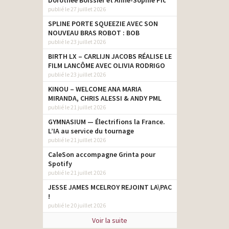
Dorothée Boissier et Anne-Sophie Pic
publié le 27 juillet 2026
SPLINE PORTE SQUEEZIE AVEC SON
NOUVEAU BRAS ROBOT : BOB
publié le 23 juillet 2026
BIRTH LX – CARLIJN JACOBS RÉALISE LE
FILM LANCÔME AVEC OLIVIA RODRIGO
publié le 23 juillet 2026
KINOU – WELCOME ANA MARIA
MIRANDA, CHRIS ALESSI & ANDY PML
publié le 21 juillet 2026
GYMNASIUM — Électrifions la France.
L’IA au service du tournage
publié le 21 juillet 2026
CaleSon accompagne Grinta pour
Spotify
publié le 21 juillet 2026
JESSE JAMES MCELROY REJOINT LA\PAC
!
publié le 20 juillet 2026
Voir la suite