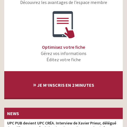
Découvrez les avantages de l’espace membre
ING Direct – Compte
Courant – Switching
copywriter
Service
L’Equipe – Les Ombres
copywriter
Optimisez votre fiche
Gérez vos informations
Éditez votre fiche
»
JE M‘INSCRIS EN 2 MINUTES
NEWS
UPC PUB devient UPC CRÉA. Interview de Xavier Prieur, délégué