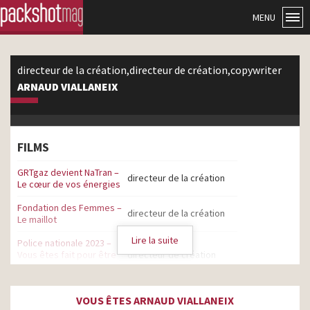
MENU
directeur de la création,directeur de création,copywriter
ARNAUD VIALLANEIX
FILMS
GRTgaz devient NaTran –
directeur de la création
Le cœur de vos énergies
Fondation des Femmes –
directeur de la création
Le maillot
Lire la suite
Police nationale 2023 –
Vous êtes fait pour être
directeur de création
policier
L’Occitane – Eau de
copywriter
VOUS ÊTES ARNAUD VIALLANEIX
Cédrat pour Homme