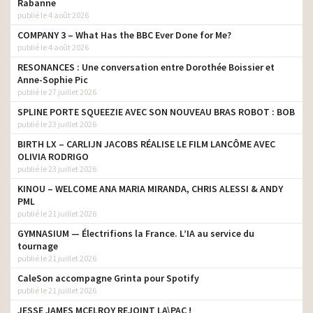
Rabanne
publié le 4 août 2026
COMPANY 3 – What Has the BBC Ever Done for Me?
publié le 4 août 2026
RESONANCES : Une conversation entre Dorothée Boissier et
Anne-Sophie Pic
publié le 27 juillet 2026
SPLINE PORTE SQUEEZIE AVEC SON NOUVEAU BRAS ROBOT : BOB
publié le 23 juillet 2026
BIRTH LX – CARLIJN JACOBS RÉALISE LE FILM LANCÔME AVEC
OLIVIA RODRIGO
publié le 23 juillet 2026
KINOU – WELCOME ANA MARIA MIRANDA, CHRIS ALESSI & ANDY
PML
publié le 21 juillet 2026
GYMNASIUM — Électrifions la France. L’IA au service du
tournage
publié le 21 juillet 2026
CaleSon accompagne Grinta pour Spotify
publié le 21 juillet 2026
JESSE JAMES MCELROY REJOINT LA\PAC !