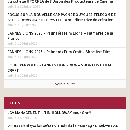
du collège UPC CRÉA de l’Union des Producteurs de Cinéma
voler votre vie de couple
publié le 21 juillet 2026
Givenchy Gentlemen Only
FOCUS SUR LA NOUVELLE CAMPAGNE BOUYGUES TELECOM DE
directeur de production
Absolute
BETC – Interview de CHRYSTEL JUNG, directrice de création
publié le 2 juillet 2026
G7 – La Ville est belle
directeur de production
CANNES LIONS 2026 – Palmarès Film Lions – Palmarès de la
France
Eurostar- Ça commence ici
directeur de production
publié le 29 juin 2026
Orangina – Slim Can
directeur de production
CANNES LIONS 2026 – Palmarès Film Craft – Shortlist Film
publié le 23 juin 2026
BabyNes –
directeur de production
COUP D’ENVOI DES CANNES LIONS 2026 – SHORTLIST FILM
Yves Saint Laurent – Baby
CRAFT
directeur de production
Doll
publié le 22 juin 2026
Voir la suite
FEEDS
LGA MANAGEMENT – TIM HOLLOWAY pour Graff
publié le 5 août 2026
RODEO FX signe les effets visuels de la campagne Invictus de