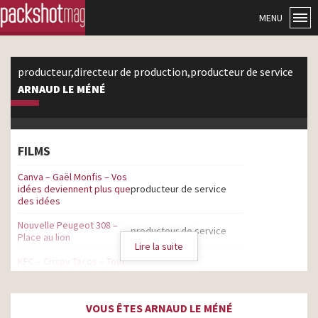
MENU
producteur,directeur de production,producteur de service
ARNAUD LE MÉNÉ
FILMS
Canva – Gaël Monfis – Vos
idées deviennent plus que
producteur de service
des idées
Nouvelle Peugeot 308 –
producteur de service
Place au lion
Lire la suite
KFC – Crispy Tacos – Tout
ce qui vous fait rêver,
producteur de service
enfin réuni
VOUS ÊTES ARNAUD LE MÉNÉ
Lacoste – Original – Pierre
directeur de production