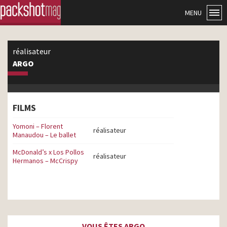
MENU
réalisateur
ARGO
FILMS
Yomoni – Florent
réalisateur
Manaudou – Le ballet
McDonald’s x Los Pollos
réalisateur
Hermanos – McCrispy
VOUS ÊTES ARGO