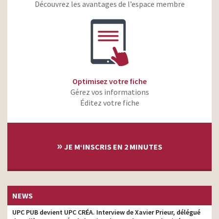
Découvrez les avantages de l’espace membre
La Banque Postale –
Assurance habitation
réalisateur son
Spéciale Jeunes – Apple
Pay
D’aucy –
réalisateur son
#daucycestvousaussi
La Banque Postale – Vous
Optimisez votre fiche
avez le droit – Hippie,
réalisateur son
Gérez vos informations
Miette, Sushi
Éditez votre fiche
La Banque Postale – Vous
réalisateur son
avez le droit
Schmidt – Vertical Home-
producteur son,
»
Parce que vous n’êtes pas
JE M‘INSCRIS EN 2 MINUTES
réalisateur son
comme tout le monde
Octopus Watches –
producteur son
Octopustore
Citroën C3 Aircross –
NEWS
réalisateur son
Forward
UPC PUB devient UPC CRÉA. Interview de Xavier Prieur, délégué
Secours Populaire –