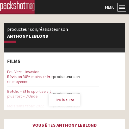
MENU
producteur son,réalisateur son
ANTHONY LEBLOND
FILMS
Feu Vert – Invasion –
Révision 36% moins chère
producteur son
en moyenne
Betclic – Et le sport se vit
producteur son
plus fort – L’Onde
Lire la suite
Mois sans tabac 2022
producteur son
La Banque Postale – Vous
avez le droit – E-prêt
réalisateur son
VOUS ÊTES ANTHONY LEBLOND
personnel