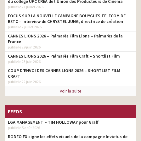
du collège UPC CRÉA de l’Union des Producteurs de Cinéma
réalisateur son
Donne, donne, donne
publié le 21 juillet 2026
Habito de Placo – Les
FOCUS SUR LA NOUVELLE CAMPAGNE BOUYGUES TELECOM DE
producteur son
Défis Ouf de Luc et Tom
BETC – Interview de CHRYSTEL JUNG, directrice de création
publié le 2 juillet 2026
CANNES LIONS 2026 – Palmarès Film Lions – Palmarès de la
France
publié le 29 juin 2026
CANNES LIONS 2026 – Palmarès Film Craft – Shortlist Film
publié le 23 juin 2026
COUP D’ENVOI DES CANNES LIONS 2026 – SHORTLIST FILM
CRAFT
publié le 22 juin 2026
Voir la suite
FEEDS
LGA MANAGEMENT – TIM HOLLOWAY pour Graff
publié le 5 août 2026
RODEO FX signe les effets visuels de la campagne Invictus de