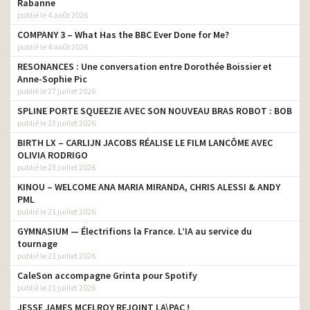
Rabanne
publié le 4 août 2026
COMPANY 3 – What Has the BBC Ever Done for Me?
publié le 4 août 2026
RESONANCES : Une conversation entre Dorothée Boissier et
Anne-Sophie Pic
publié le 27 juillet 2026
SPLINE PORTE SQUEEZIE AVEC SON NOUVEAU BRAS ROBOT : BOB
publié le 23 juillet 2026
BIRTH LX – CARLIJN JACOBS RÉALISE LE FILM LANCÔME AVEC
OLIVIA RODRIGO
publié le 23 juillet 2026
KINOU – WELCOME ANA MARIA MIRANDA, CHRIS ALESSI & ANDY
PML
publié le 21 juillet 2026
GYMNASIUM — Électrifions la France. L’IA au service du
tournage
publié le 21 juillet 2026
CaleSon accompagne Grinta pour Spotify
publié le 21 juillet 2026
JESSE JAMES MCELROY REJOINT LA\PAC !