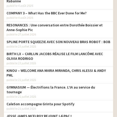
Rabanne
publié le 4 août 2026
COMPANY 3 – What Has the BBC Ever Done for Me?
publié le 4 août 2026
RESONANCES : Une conversation entre Dorothée Boissier et
Anne-Sophie Pic
publié le 27 juillet 2026
SPLINE PORTE SQUEEZIE AVEC SON NOUVEAU BRAS ROBOT : BOB
publié le 23 juillet 2026
BIRTH LX – CARLIJN JACOBS RÉALISE LE FILM LANCÔME AVEC
OLIVIA RODRIGO
publié le 23 juillet 2026
KINOU – WELCOME ANA MARIA MIRANDA, CHRIS ALESSI & ANDY
PML
publié le 21 juillet 2026
GYMNASIUM — Électrifions la France. L’IA au service du
tournage
publié le 21 juillet 2026
CaleSon accompagne Grinta pour Spotify
publié le 21 juillet 2026
JESSE JAMES MCELROY REJOINT LA\PAC !