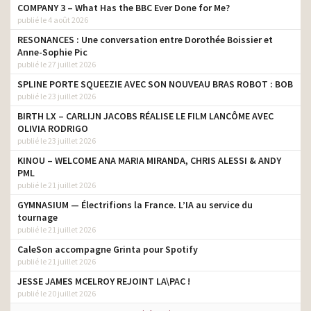
COMPANY 3 – What Has the BBC Ever Done for Me?
publié le 4 août 2026
RESONANCES : Une conversation entre Dorothée Boissier et
Anne-Sophie Pic
publié le 27 juillet 2026
SPLINE PORTE SQUEEZIE AVEC SON NOUVEAU BRAS ROBOT : BOB
publié le 23 juillet 2026
BIRTH LX – CARLIJN JACOBS RÉALISE LE FILM LANCÔME AVEC
OLIVIA RODRIGO
publié le 23 juillet 2026
KINOU – WELCOME ANA MARIA MIRANDA, CHRIS ALESSI & ANDY
PML
publié le 21 juillet 2026
GYMNASIUM — Électrifions la France. L’IA au service du
tournage
publié le 21 juillet 2026
CaleSon accompagne Grinta pour Spotify
publié le 21 juillet 2026
JESSE JAMES MCELROY REJOINT LA\PAC !
publié le 20 juillet 2026