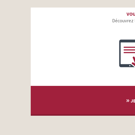
Ikks – Nous sommes la Génération Ikks
VOU
TUC – Croquez pour le fun
Découvrez 
SFR Business -La Box Fibre – Le bouquet
Volkswagen – Les mamans font de la prévention
Das WeltAuto – Le cadeau
Ma French Bank #On se comprend – Portraits
Ma French Bank #OnSeComprend
Pellenc – La nature est notre moteur – La harde
Swarovski – Follow Your Sun – Fête des Mères 2019
Kinder Pâques 2019 – Que l’aventure commence
»
JE
Yves Rocher – Act Beautiful – 60 ans de beauté et
d’engagement
Swarovski – Follow Your heart – Saint-Valentin 2019
L’Oréal Men Expert – Vita Lift – Nikolaj Coster-Waldau