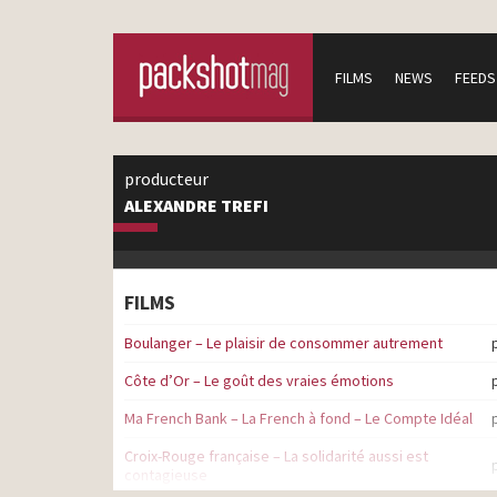
FILMS
NEWS
FEEDS
producteur
ALEXANDRE TREFI
FILMS
Boulanger – Le plaisir de consommer autrement
Côte d’Or – Le goût des vraies émotions
Ma French Bank – La French à fond – Le Compte Idéal
Croix-Rouge française – La solidarité aussi est
contagieuse