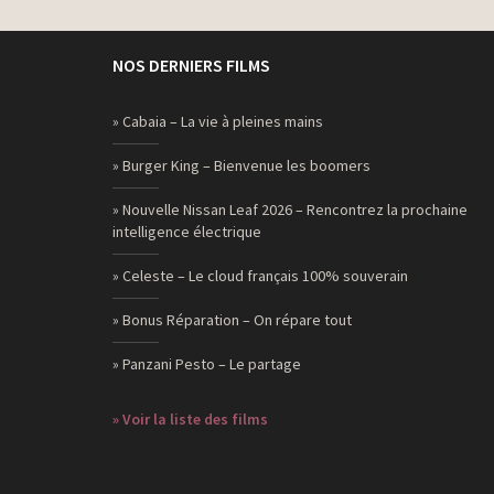
Leboncoin.fr – Le plus grand choix d’annonces
immobilières
Laboratoire Gallia – 2015
NOS DERNIERS FILMS
Eau Jeune – Double Je
» Cabaia – La vie à pleines mains
McDonald’s – Big Tasty et Chicken Big Tasty
» Burger King – Bienvenue les boomers
Dim – Diam’s Action Fermeté
Vittel – Le fauteuil
» Nouvelle Nissan Leaf 2026 – Rencontrez la prochaine
intelligence électrique
» Celeste – Le cloud français 100% souverain
» Bonus Réparation – On répare tout
» Panzani Pesto – Le partage
» Voir la liste des films