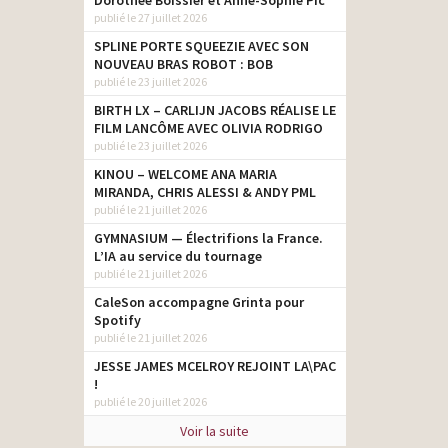
Dorothée Boissier et Anne-Sophie Pic
publié le 27 juillet 2026
SPLINE PORTE SQUEEZIE AVEC SON
NOUVEAU BRAS ROBOT : BOB
publié le 23 juillet 2026
BIRTH LX – CARLIJN JACOBS RÉALISE LE
FILM LANCÔME AVEC OLIVIA RODRIGO
publié le 23 juillet 2026
KINOU – WELCOME ANA MARIA
MIRANDA, CHRIS ALESSI & ANDY PML
publié le 21 juillet 2026
GYMNASIUM — Électrifions la France.
L’IA au service du tournage
publié le 21 juillet 2026
CaleSon accompagne Grinta pour
Spotify
publié le 21 juillet 2026
JESSE JAMES MCELROY REJOINT LA\PAC
!
publié le 20 juillet 2026
Voir la suite