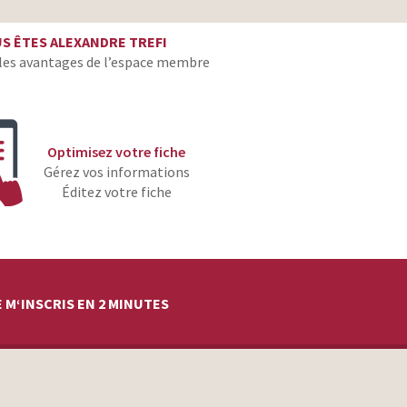
producteur
S ÊTES ALEXANDRE TREFI
producteur
les avantages de l’espace membre
producteur
producteur
producteur
Optimisez votre fiche
producteur
Gérez vos informations
Éditez votre fiche
producteur
producteur
producteur
producteur
 M‘INSCRIS EN 2 MINUTES
producteur
producteur
producteur