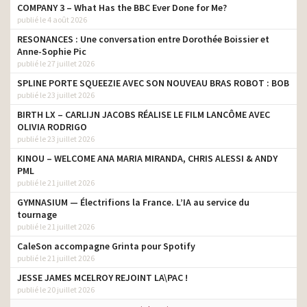
COMPANY 3 – What Has the BBC Ever Done for Me?
publié le 4 août 2026
RESONANCES : Une conversation entre Dorothée Boissier et
Anne-Sophie Pic
publié le 27 juillet 2026
SPLINE PORTE SQUEEZIE AVEC SON NOUVEAU BRAS ROBOT : BOB
publié le 23 juillet 2026
BIRTH LX – CARLIJN JACOBS RÉALISE LE FILM LANCÔME AVEC
OLIVIA RODRIGO
publié le 23 juillet 2026
KINOU – WELCOME ANA MARIA MIRANDA, CHRIS ALESSI & ANDY
PML
publié le 21 juillet 2026
GYMNASIUM — Électrifions la France. L’IA au service du
tournage
publié le 21 juillet 2026
CaleSon accompagne Grinta pour Spotify
publié le 21 juillet 2026
JESSE JAMES MCELROY REJOINT LA\PAC !
publié le 20 juillet 2026