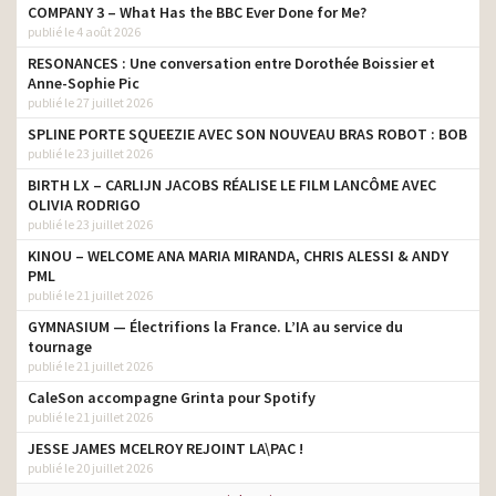
COMPANY 3 – What Has the BBC Ever Done for Me?
publié le 4 août 2026
RESONANCES : Une conversation entre Dorothée Boissier et
Anne-Sophie Pic
publié le 27 juillet 2026
SPLINE PORTE SQUEEZIE AVEC SON NOUVEAU BRAS ROBOT : BOB
publié le 23 juillet 2026
BIRTH LX – CARLIJN JACOBS RÉALISE LE FILM LANCÔME AVEC
OLIVIA RODRIGO
publié le 23 juillet 2026
KINOU – WELCOME ANA MARIA MIRANDA, CHRIS ALESSI & ANDY
PML
publié le 21 juillet 2026
GYMNASIUM — Électrifions la France. L’IA au service du
tournage
publié le 21 juillet 2026
CaleSon accompagne Grinta pour Spotify
publié le 21 juillet 2026
JESSE JAMES MCELROY REJOINT LA\PAC !
publié le 20 juillet 2026