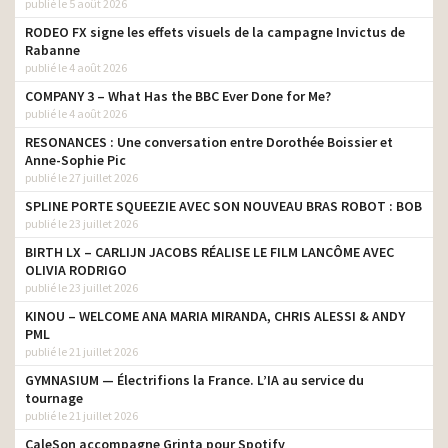
publié le 5 août 2026
RODEO FX signe les effets visuels de la campagne Invictus de
Rabanne
publié le 4 août 2026
COMPANY 3 – What Has the BBC Ever Done for Me?
publié le 4 août 2026
RESONANCES : Une conversation entre Dorothée Boissier et
Anne-Sophie Pic
publié le 27 juillet 2026
SPLINE PORTE SQUEEZIE AVEC SON NOUVEAU BRAS ROBOT : BOB
publié le 23 juillet 2026
BIRTH LX – CARLIJN JACOBS RÉALISE LE FILM LANCÔME AVEC
OLIVIA RODRIGO
publié le 23 juillet 2026
KINOU – WELCOME ANA MARIA MIRANDA, CHRIS ALESSI & ANDY
PML
publié le 21 juillet 2026
GYMNASIUM — Électrifions la France. L’IA au service du
tournage
publié le 21 juillet 2026
CaleSon accompagne Grinta pour Spotify