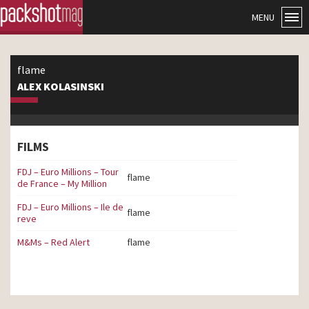
MENU
flame
ALEX KOLASINSKI
FILMS
FDJ – Euro Millions – Tour
flame
de France – My Million
FDJ – Euro Millions – Ile de
flame
reve
M&Ms – Red Alert
flame