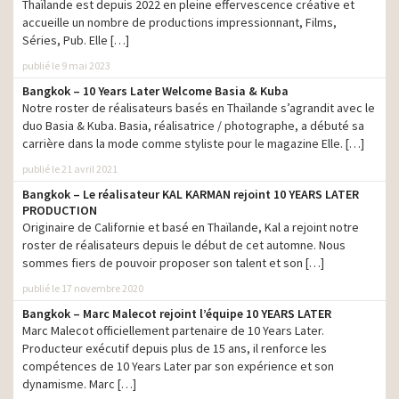
Thaïlande est depuis 2022 en pleine effervescence créative et
accueille un nombre de productions impressionnant, Films,
Séries, Pub. Elle […]
publié le 9 mai 2023
Bangkok – 10 Years Later Welcome Basia & Kuba
Notre roster de réalisateurs basés en Thaïlande s’agrandit avec le
duo Basia & Kuba. Basia, réalisatrice / photographe, a débuté sa
carrière dans la mode comme styliste pour le magazine Elle. […]
publié le 21 avril 2021
Bangkok – Le réalisateur KAL KARMAN rejoint 10 YEARS LATER
PRODUCTION
Puma
– BaM // Jon Johnson
Originaire de Californie et basé en Thaïlande, Kal a rejoint notre
roster de réalisateurs depuis le début de cet automne. Nous
sommes fiers de pouvoir proposer son talent et son […]
publié le 17 novembre 2020
Bangkok – Marc Malecot rejoint l’équipe 10 YEARS LATER
Marc Malecot officiellement partenaire de 10 Years Later.
Producteur exécutif depuis plus de 15 ans, il renforce les
compétences de 10 Years Later par son expérience et son
dynamisme. Marc […]
Neiman Marcus
– JDA Limited // Phil Poynter