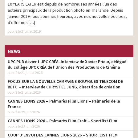
10 YEARS LATER est depuis de nombreuses années l’un des
acteurs principaux de la production photo en Thaïlande. Depuis
janvier 2019 nous sommes heureux, avec nos nouvelles équipes,
d’offrir nos […]
Free People
// Cameron Hammond
publié le 2 juillet 2019
NEWS
UPC PUB devient UPC CRÉA. Interview de Xavier Prieur, délégué
du collège UPC CRÉA de l’Union des Producteurs de Cinéma
publié le 21 juillet 2026
Lacoste
– H5 // L'homme Lacoste – Jacob Sutton
FOCUS SUR LA NOUVELLE CAMPAGNE BOUYGUES TELECOM DE
BETC – Interview de CHRYSTEL JUNG, directrice de création
publié le 2 juillet 2026
CANNES LIONS 2026 – Palmarès Film Lions – Palmarès de la
France
publié le 29 juin 2026
CANNES LIONS 2026 – Palmarès Film Craft – Shortlist Film
publié le 23 juin 2026
COUP D’ENVOI DES CANNES LIONS 2026 – SHORTLIST FILM