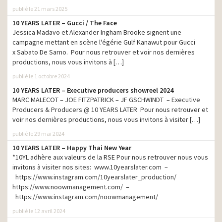
publié le 21 mars 2025
10 YEARS LATER – Gucci / The Face
Jessica Madavo et Alexander Ingham Brooke signent une
campagne mettant en scène l'égérie Gulf Kanawut pour Gucci
x Sabato De Sarno. Pour nous retrouver et voir nos dernières
productions, nous vous invitons à […]
publié le 1 octobre 2024
10 YEARS LATER – Executive producers showreel 2024
MARC MALECOT – JOE FITZPATRICK – JF GSCHWINDT – Executive
Producers & Producers @ 10 YEARS LATER Pour nous retrouver et
voir nos dernières productions, nous vous invitons à visiter […]
PRINT
publié le 29 mai 2024
YSL
– Iconoclast image // Black Opium – Tyron Lebon
10 YEARS LATER – Happy Thai New Year
*10YL adhère aux valeurs de la RSE Pour nous retrouver nous vous
invitons à visiter nos sites: www.10yearslater.com –
https://www.instagram.com/10yearslater_production/
https://www.noowmanagement.com/ –
https://www.instagram.com/noowmanagement/
publié le 12 avril 2024