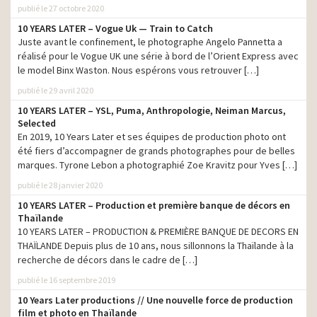
publié le 27 octobre 2020
10 YEARS LATER – Vogue Uk — Train to Catch
Juste avant le confinement, le photographe Angelo Pannetta a
réalisé pour le Vogue UK une série à bord de l’Orient Express avec
le model Binx Waston. Nous espérons vous retrouver […]
publié le 29 avril 2020
10 YEARS LATER – YSL, Puma, Anthropologie, Neiman Marcus,
Selected
En 2019, 10 Years Later et ses équipes de production photo ont
été fiers d’accompagner de grands photographes pour de belles
marques. Tyrone Lebon a photographié Zoe Kravitz pour Yves […]
Another Man
– Louis 2 // Julia Hetta
publié le 28 janvier 2020
10 YEARS LATER – Production et première banque de décors en
Thaïlande
10 YEARS LATER – PRODUCTION & PREMIÈRE BANQUE DE DECORS EN
THAÏLANDE Depuis plus de 10 ans, nous sillonnons la Thaïlande à la
recherche de décors dans le cadre de […]
publié le 16 septembre 2019
10 Years Later productions // Une nouvelle force de production
film et photo en Thaïlande