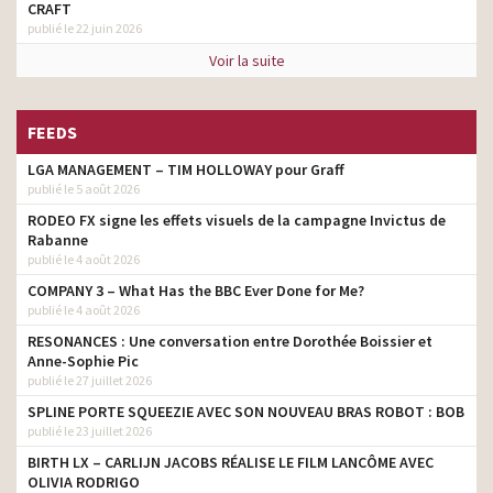
CRAFT
publié le 22 juin 2026
Voir la suite
FEEDS
LGA MANAGEMENT – TIM HOLLOWAY pour Graff
Essence
– Edris Elba // Dennis Leupold
publié le 5 août 2026
RODEO FX signe les effets visuels de la campagne Invictus de
Rabanne
publié le 4 août 2026
COMPANY 3 – What Has the BBC Ever Done for Me?
publié le 4 août 2026
RESONANCES : Une conversation entre Dorothée Boissier et
Anne-Sophie Pic
publié le 27 juillet 2026
SPLINE PORTE SQUEEZIE AVEC SON NOUVEAU BRAS ROBOT : BOB
publié le 23 juillet 2026
BIRTH LX – CARLIJN JACOBS RÉALISE LE FILM LANCÔME AVEC
OLIVIA RODRIGO