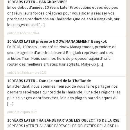
10 YEARS LATER – BANGKOK VIBES
En ce début d'année, 10 Years Later Productions et ses équipes
ont réuni leurs forces créatives pour vous aider à réaliser vos
prochaines productions en Thaïlande! Que ce soit à Bangkok, sur
les plages du sud […]
publié le 6 février 2024
10 YEARS LATER présente NOOW MANAGEMENT Bangkok
Anthropologie
// Emma Tempest
En 2018, 10 Years Later créait Noow Management, première et
unique agence d'artistes basée à Bangkok représentant des
artistes Thai. Nous sommes fiers de proposer aujourd'hui un
roster des meilleurs artistes: Hair stylists, Make-up […]
publié le 18 décembre 2023
10 YEARS LATER – Dans le nord de la Thaïlande
En attendant, nous sommes heureux de vous faire partager nos
derniers repérages du nord de la Thaïlande, l’une des régions les
plus sauvages et préservées, loin des plages paradisiaques du
[…]
publié le 20 juin 2023
10 YEARS LATER THAILANDE PARTAGE LES OBJECTIFS DE LA RSE
10 YEARS LATER THAILANDE PARTAGE LES OBJECTIFS DE LA RSE La