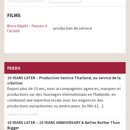
Our latest projects
Brico Depot
– MAD // Conkerco
FILMS
Brico Dépôt – Passez à
production de service
l’action
FEEDS
10 YEARS LATER – Production Service Thailand, au service de la
création
Puma US
– BaM // Lewis Hamilton – Daniel Dealy
Depuis plus de 10 ans, nous accompagnons agences, marques et
production​s sur des tournages internationaux en Thaïlande, en
combinant une expertise locale avec les exigences des
productions européennes ​ou américaines. Du film à […]
publié le 24 avril 2026
10 YEARS LATER – 10 YEARS ANNIVERSARY & Better Rather Than
Bigger