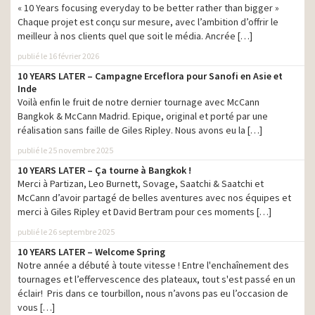
« 10 Years focusing everyday to be better rather than bigger »
Chaque projet est conçu sur mesure, avec l’ambition d’offrir le
meilleur à nos clients quel que soit le média. Ancrée […]
publié le 16 février 2026
Lipsy
– Juhani Sarglep
10 YEARS LATER – Campagne Erceflora pour Sanofi en Asie et
Inde
Voilà enfin le fruit de notre dernier tournage avec McCann
Bangkok & McCann Madrid. Epique, original et porté par une
réalisation sans faille de Giles Ripley. Nous avons eu la […]
publié le 25 novembre 2025
10 YEARS LATER – Ça tourne à Bangkok !
Merci à Partizan, Leo Burnett, Sovage, Saatchi & Saatchi et
McCann d’avoir partagé de belles aventures avec nos équipes et
merci à Giles Ripley et David Bertram pour ces moments […]
publié le 26 septembre 2025
10 YEARS LATER – Welcome Spring
Nike US
– BaM // Run by Rebels
Notre année a débuté à toute vitesse ! Entre l'enchaînement des
tournages et l’effervescence des plateaux, tout s'est passé en un
éclair! Pris dans ce tourbillon, nous n’avons pas eu l’occasion de
vous […]