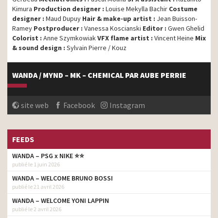
Kimura
Production designer :
Louise Mekylla Bachir
Costume
designer :
Maud Dupuy
Hair & make-up artist :
Jean Buisson-
Ramey
Postproducer :
Vanessa Koscianski
Editor :
Gwen Ghelid
Colorist :
Anne Szymkowiak
VFX flame artist :
Vincent Heine
Mix
& sound design :
Sylvain Pierre / Kouz
WANDA / MYND – MK – CHEMICAL PAR AUBE PERRIE
site web
Facebook
Instagram
FEEDS
WANDA – PSG x NIKE ⭐️⭐
publié le 1 juin 2026
WANDA – WELCOME BRUNO BOSSI
publié le 21 avril 2026
WANDA – WELCOME YONI LAPPIN
publié le 2 avril 2026