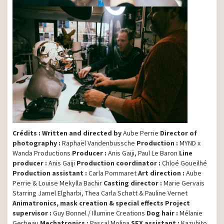
Crédits :
Written and directed by
Aube Perrie
Director of
photography :
Raphaël Vandenbussche
Production :
MYND x
Wanda Productions
Producer :
Anis Gaiji, Paul Le Baron
Line
producer :
Anis Gaiji
Production coordinator :
Chloé Goueilhé
Production assistant :
Carla Pommaret
Art direction :
Aube
Perrie & Louise Mekylla Bachir
Casting director :
Marie Gervais
Starring Jamel Elgharbi, Thea Carla Schøtt & Pauline Vernet
Animatronics, mask creation & special effects
Project
supervisor :
Guy Bonnel / Illumine Creations
Dog hair :
Mélanie
Gerbeau
Mechatronics :
Pascal Molina
SFX assistant :
Kazuhito