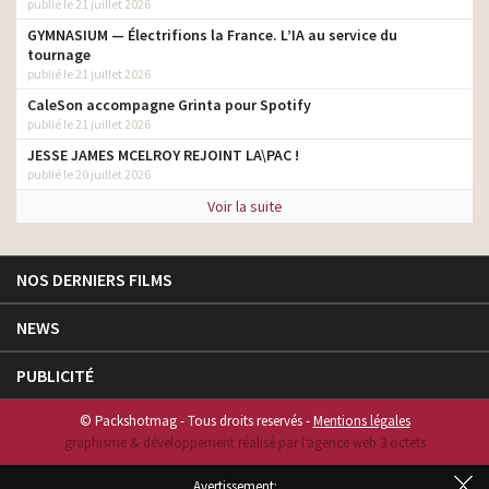
publié le 21 juillet 2026
GYMNASIUM — Électrifions la France. L’IA au service du
tournage
publié le 21 juillet 2026
CaleSon accompagne Grinta pour Spotify
publié le 21 juillet 2026
JESSE JAMES MCELROY REJOINT LA\PAC !
publié le 20 juillet 2026
Voir la suite
NOS DERNIERS FILMS
NEWS
PUBLICITÉ
© Packshotmag - Tous droits reservés -
Mentions légales
graphisme & développement réalisé par l‘agence web 3 octets
Avertissement: