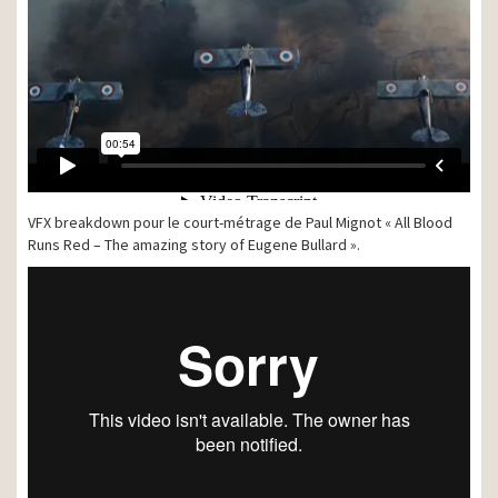
VFX breakdown pour le court-métrage de Paul Mignot « All Blood
Runs Red – The amazing story of Eugene Bullard ».