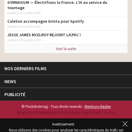
GYMNASIUM — Électrifions la France. L’IA au service du
tournage
publié le 21 juillet 2026
CaleSon accompagne Grinta pour Spotify
publié le 21 juillet 2026
JESSE JAMES MCELROY REJOINT LA\PAC !
publié le 20 juillet 2026
Voir la suite
NOS DERNIERS FILMS
NEWS
PUBLICITÉ
© Packshotmag - Tous droits reservés -
Mentions légales
graphisme & développement réalisé par l‘agence web 3 octets
Avertissement:
Nous utilisons des cookies pour analyser les caractéristiques du trafic sur