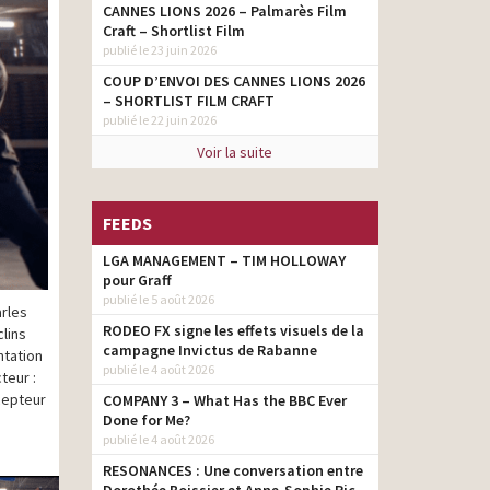
CANNES LIONS 2026 – Palmarès Film
Craft – Shortlist Film
publié le 23 juin 2026
COUP D’ENVOI DES CANNES LIONS 2026
– SHORTLIST FILM CRAFT
publié le 22 juin 2026
Voir la suite
FEEDS
LGA MANAGEMENT – TIM HOLLOWAY
pour Graff
publié le 5 août 2026
arles
RODEO FX signe les effets visuels de la
clins
campagne Invictus de Rabanne
ntation
publié le 4 août 2026
teur :
cepteur
COMPANY 3 – What Has the BBC Ever
Done for Me?
publié le 4 août 2026
RESONANCES : Une conversation entre