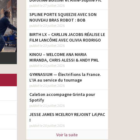
Dorothée Boissier et Anne-Sophie Pic
publié le 27 juillet 2026
SPLINE PORTE SQUEEZIE AVEC SON
NOUVEAU BRAS ROBOT : BOB
publié le 23 juillet 2026
BIRTH LX – CARLIJN JACOBS RÉALISE LE
FILM LANCÔME AVEC OLIVIA RODRIGO
publié le 23 juillet 2026
KINOU – WELCOME ANA MARIA
MIRANDA, CHRIS ALESSI & ANDY PML
publié le 21 juillet 2026
GYMNASIUM — Électrifions la France.
L’IA au service du tournage
publié le 21 juillet 2026
CaleSon accompagne Grinta pour
Spotify
publié le 21 juillet 2026
JESSE JAMES MCELROY REJOINT LA\PAC
!
publié le 20 juillet 2026
Voir la suite