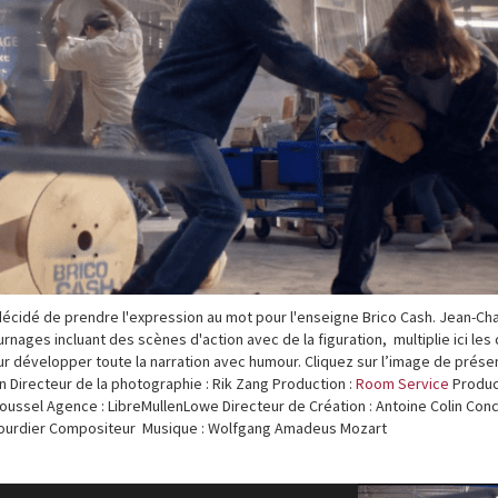
 décidé de prendre l'expression au mot pour l'enseigne Brico Cash. Jean-Ch
rnages incluant des scènes d'action avec de la figuration, multiplie ici les 
our développer toute la narration avec humour. Cliquez sur l’image de prése
in Directeur de la photographie : Rik Zang Production :
Room Service
Produc
oussel Agence : LibreMullenLowe Directeur de Création : Antoine Colin Con
n Bourdier Compositeur Musique : Wolfgang Amadeus Mozart