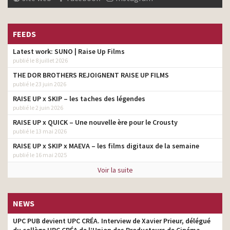
FEEDS
Latest work: SUNO | Raise Up Films
publié le 8 juillet 2026
THE DOR BROTHERS REJOIGNENT RAISE UP FILMS
publié le 23 juin 2026
RAISE UP x SKIP – les taches des légendes
publié le 2 juin 2026
RAISE UP x QUICK – Une nouvelle ère pour le Crousty
publié le 13 mai 2026
RAISE UP x SKIP x MAEVA – les films digitaux de la semaine
publié le 16 mai 2025
Voir la suite
NEWS
UPC PUB devient UPC CRÉA. Interview de Xavier Prieur, délégué
du collège UPC CRÉA de l’Union des Producteurs de Cinéma