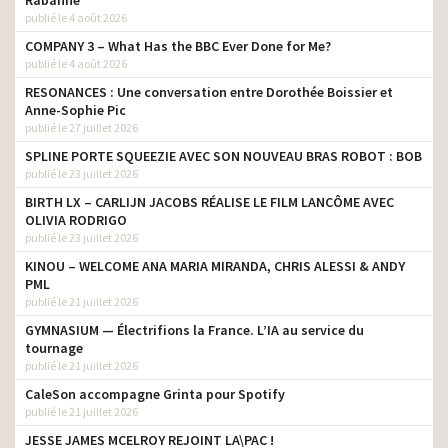
publié le 4 août 2026
COMPANY 3 – What Has the BBC Ever Done for Me?
publié le 4 août 2026
RESONANCES : Une conversation entre Dorothée Boissier et
Anne-Sophie Pic
publié le 27 juillet 2026
SPLINE PORTE SQUEEZIE AVEC SON NOUVEAU BRAS ROBOT : BOB
publié le 23 juillet 2026
BIRTH LX – CARLIJN JACOBS RÉALISE LE FILM LANCÔME AVEC
OLIVIA RODRIGO
publié le 23 juillet 2026
KINOU – WELCOME ANA MARIA MIRANDA, CHRIS ALESSI & ANDY
PML
publié le 21 juillet 2026
GYMNASIUM — Électrifions la France. L’IA au service du
tournage
publié le 21 juillet 2026
CaleSon accompagne Grinta pour Spotify
publié le 21 juillet 2026
JESSE JAMES MCELROY REJOINT LA\PAC !