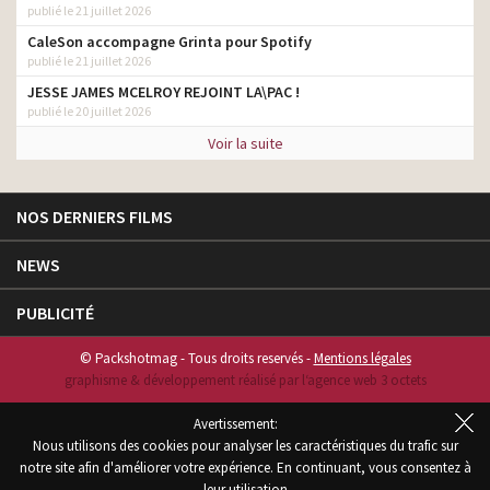
publié le 21 juillet 2026
CaleSon accompagne Grinta pour Spotify
publié le 21 juillet 2026
JESSE JAMES MCELROY REJOINT LA\PAC !
publié le 20 juillet 2026
Voir la suite
NOS DERNIERS FILMS
NEWS
PUBLICITÉ
© Packshotmag - Tous droits reservés -
Mentions légales
graphisme & développement réalisé par l‘agence web 3 octets
Avertissement:
Nous utilisons des cookies pour analyser les caractéristiques du trafic sur
notre site afin d'améliorer votre expérience. En continuant, vous consentez à
leur utilisation