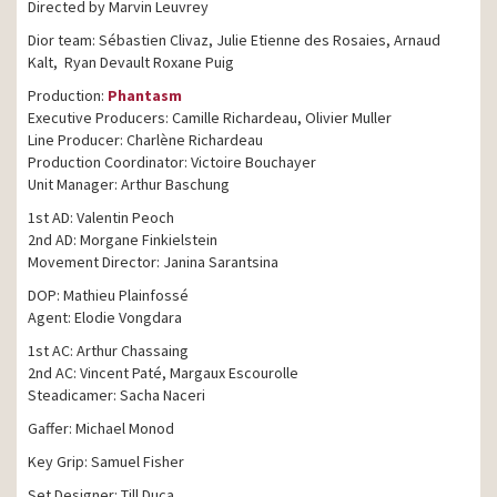
Directed by Marvin Leuvrey
Dior team: Sébastien Clivaz, Julie Etienne des Rosaies, Arnaud
Kalt, Ryan Devault Roxane Puig
Production:
Phantasm
Executive Producers: Camille Richardeau, Olivier Muller
Line Producer: Charlène Richardeau
Production Coordinator: Victoire Bouchayer
Unit Manager: Arthur Baschung
1st AD: Valentin Peoch
2nd AD: Morgane Finkielstein
Movement Director: Janina Sarantsina
DOP: Mathieu Plainfossé
Agent: Elodie Vongdara
1st AC: Arthur Chassaing
2nd AC: Vincent Paté, Margaux Escourolle
Steadicamer: Sacha Naceri
Gaffer: Michael Monod
Key Grip: Samuel Fisher
Set Designer: Till Duca