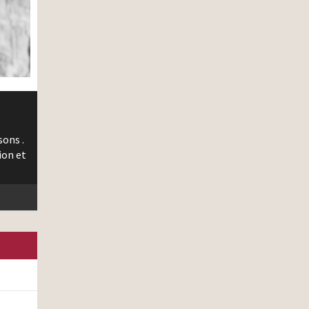
sons .
ion et