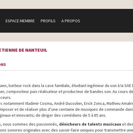
ESPACE MEMBRE
PROFILS
A PROPOS
ETIENNE DE NANTEUIL
ONS
en, batteur rock dans la cave familiale, étudiant ingénieur du son à la SAE 
ner, compositeur puis réalisateur et producteur de bandes son. Au cours d
nceurs.
vec notamment Vladimir Cosma, André Dussolier, Erick Zonca, Mathieu Amalri
e composer et de réaliser plus d’une centaine de musiques de commande dan
inaux et innovants; de diriger des comédiens de 5 à 85 ans.
s, nous sommes des passionnés,
dénicheurs de talents musicaux
et de
ions sonores originales avec des savoir-faire uniques pour transmettre un