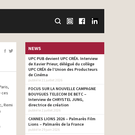
NEWS
UPC PUB devient UPC CRÉA. Interview
de Xavier Prieur, délégué du collège
UPC CRÉA de l’Union des Producteurs
de Cinéma
publié le 21 juillet 2026
Paris,
FOCUS SUR LA NOUVELLE CAMPAGNE
e ces
BOUYGUES TELECOM DE BETC –
Interview de CHRYSTEL JUNG,
c, Remi
directrice de création
publié le 2 juillet 2026
s
CANNES LIONS 2026 – Palmarès Film
Lions – Palmarès de la France
s
publié le 29 juin 2026
e