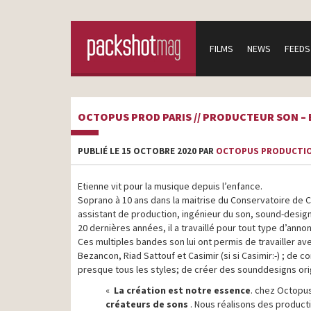
FILMS
NEWS
FEEDS
OCTOPUS PROD PARIS // PRODUCTEUR SON – 
PUBLIÉ LE 15 OCTOBRE 2020 PAR
OCTOPUS PRODUCTI
Etienne vit pour la musique depuis l’enfance.
Soprano à 10 ans dans la maitrise du Conservatoire de Ca
assistant de production, ingénieur du son, sound-desig
20 dernières années, il a travaillé pour tout type d’anno
Ces multiples bandes son lui ont permis de travailler a
Bezancon, Riad Sattouf et Casimir (si si Casimir:-) ; d
presque tous les styles; de créer des sounddesigns orig
«
La création est notre essence
. chez Octopu
créateurs de sons
. Nous réalisons des product