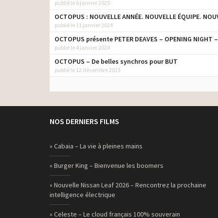
publié le 6 janvier 2025
OCTOPUS : NOUVELLE ANNÉE. NOUVELLE ÉQUIPE. NOU
publié le 11 janvier 2024
OCTOPUS présente PETER DEAVES – OPENING NIGHT – 
publié le 4 janvier 2024
OCTOPUS – De belles synchros pour BUT
publié le 12 décembre 2023
NOS DERNIERS FILMS
» Cabaia – La vie à pleines mains
» Burger King – Bienvenue les boomers
» Nouvelle Nissan Leaf 2026 – Rencontrez la prochaine
intelligence électrique
» Celeste – Le cloud français 100% souverain