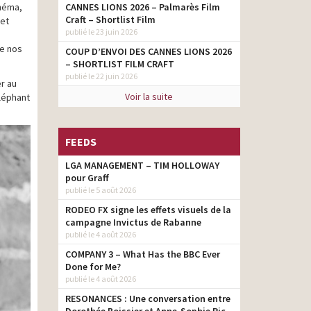
inéma,
CANNES LIONS 2026 – Palmarès Film
Craft – Shortlist Film
 et
publié le 23 juin 2026
de nos
COUP D’ENVOI DES CANNES LIONS 2026
– SHORTLIST FILM CRAFT
publié le 22 juin 2026
r au
Voir la suite
éléphant
FEEDS
LGA MANAGEMENT – TIM HOLLOWAY
pour Graff
publié le 5 août 2026
RODEO FX signe les effets visuels de la
campagne Invictus de Rabanne
publié le 4 août 2026
COMPANY 3 – What Has the BBC Ever
Done for Me?
publié le 4 août 2026
RESONANCES : Une conversation entre