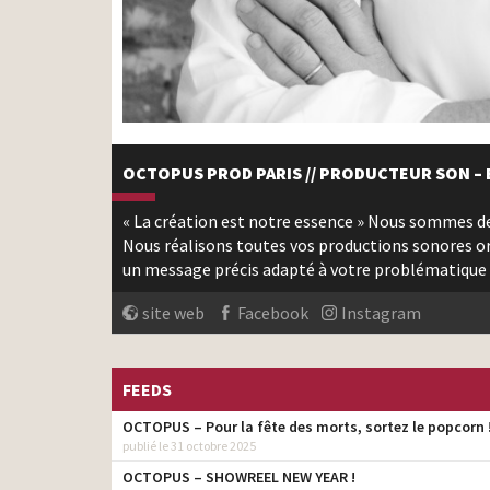
OCTOPUS PROD PARIS // PRODUCTEUR SON – 
« La création est notre essence » Nous sommes de
Nous réalisons toutes vos productions sonores or
un message précis adapté à votre problématique 
site web
Facebook
Instagram
FEEDS
OCTOPUS – Pour la fête des morts, sortez le popcorn 
publié le 31 octobre 2025
OCTOPUS – SHOWREEL NEW YEAR !