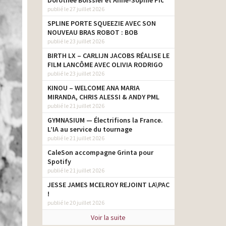
Dorothée Boissier et Anne-Sophie Pic
publié le 27 juillet 2026
SPLINE PORTE SQUEEZIE AVEC SON
NOUVEAU BRAS ROBOT : BOB
publié le 23 juillet 2026
BIRTH LX – CARLIJN JACOBS RÉALISE LE
FILM LANCÔME AVEC OLIVIA RODRIGO
publié le 23 juillet 2026
KINOU – WELCOME ANA MARIA
MIRANDA, CHRIS ALESSI & ANDY PML
publié le 21 juillet 2026
GYMNASIUM — Électrifions la France.
L’IA au service du tournage
publié le 21 juillet 2026
CaleSon accompagne Grinta pour
Spotify
publié le 21 juillet 2026
JESSE JAMES MCELROY REJOINT LA\PAC
!
publié le 20 juillet 2026
Voir la suite